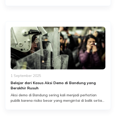
menimpa siapa saja. Dalam kondisi kacau, seperti
Read More
bencana alam atau kerusuhan, rumah menjadi target
empuk bagi pihak tidak bertanggung jawab. Ironisnya,
banyak orang masih menyepelekan ancaman ini hingga
akhirnya terlambat. Oleh karena itu, penting untuk
memahami betapa besarnya bahaya yang mengintai […]
1 September 2025
Belajar dari Kasus Aksi Demo di Bandung yang
Berakhir Rusuh
Aksi demo di Bandung sering kali menjadi perhatian
publik karena risiko besar yang mengintai di balik setiap
kerumunan massa. Meski dimulai dengan damai, situasi
Read More
dapat berubah menjadi chaos hanya dalam hitungan