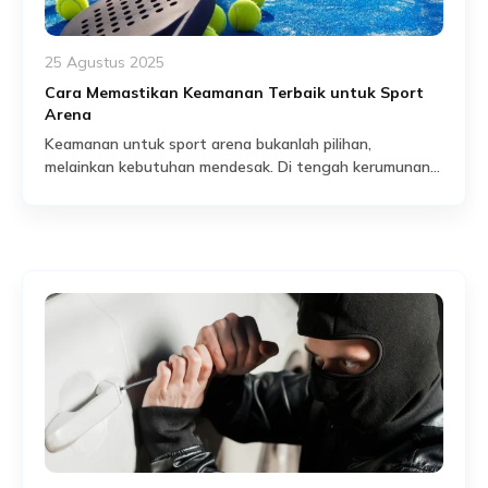
25 Agustus 2025
Cara Memastikan Keamanan Terbaik untuk Sport
Arena
Keamanan untuk sport arena bukanlah pilihan,
melainkan kebutuhan mendesak. Di tengah kerumunan
ribuan orang yang berkumpul, satu celah keamanan saja
Read More
bisa menimbulkan risiko serius. Bayangkan jika akses
keluar tidak terkontrol, patroli keamanan minim, atau
sistem pengawasan tidak memadai. Situasi semacam ini
dapat berubah menjadi ancaman besar dalam hitungan
menit. Selain itu, sport arena sering menjadi […]