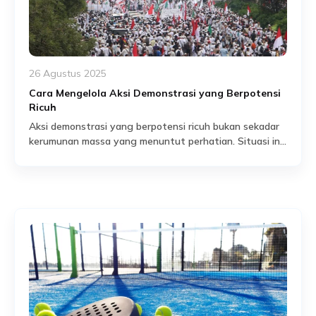
26 Agustus 2025
Cara Mengelola Aksi Demonstrasi yang Berpotensi
Ricuh
Aksi demonstrasi yang berpotensi ricuh bukan sekadar
kerumunan massa yang menuntut perhatian. Situasi ini
dapat berubah menjadi ancaman serius dalam hitungan
Read More
menit, menimbulkan kerusakan fasilitas, kepanikan
massal, hingga risiko cedera bagi orang-orang yang
berada di lokasi. Oleh karena itu, setiap pihak yang
bertanggung jawab atas keamanan sebuah area wajib
memahami bahwa keterlambatan dalam pengelolaan
keamanan […]