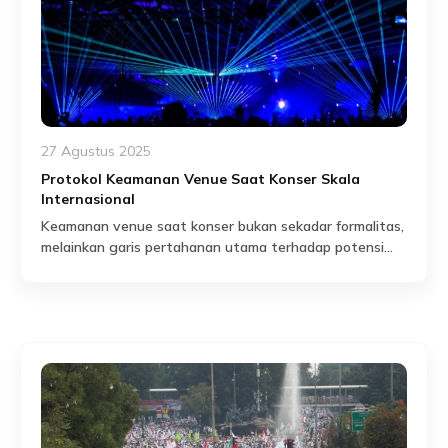
27 Agustus 2025
Protokol Keamanan Venue Saat Konser Skala
Internasional
Keamanan venue saat konser bukan sekadar formalitas,
melainkan garis pertahanan utama terhadap potensi
ancaman yang dapat terjadi kapan saja. Setiap konser
Read More
skala internasional menghadirkan ribuan orang dalam
satu ruang terbatas, menciptakan situasi rawan bagi
insiden mulai dari kepanikan massal hingga ancaman
teroris. Tanpa protokol keamanan yang ketat, sebuah
perayaan bisa berubah menjadi tragedi hanya dalam […]