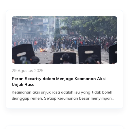
menit. Ketika kontrol keamanan lemah, ancaman nyata
berupa kerusakan fasilitas, korban jiwa, hingga kerugian
finansial tidak dapat dihindari. Oleh karena itu,
memahami bagaimana potensi […]
29 Agustus 2025
Peran Security dalam Menjaga Keamanan Aksi
Unjuk Rasa
Keamanan aksi unjuk rasa adalah isu yang tidak boleh
dianggap remeh. Setiap kerumunan besar menyimpan
potensi risiko yang dapat meledak kapan saja: gesekan
Read More
antar peserta, penyusup dengan niat buruk, hingga
kerusakan fasilitas publik. Tanpa pengelolaan yang
tepat, sebuah aksi damai bisa berubah menjadi bencana
yang membahayakan nyawa dan mencoreng reputasi