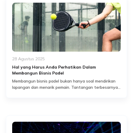
banyak pihak. Di balik hiruk […]
28 Agustus 2025
Hal yang Harus Anda Perhatikan Dalam
Membangun Bisnis Padel
Membangun bisnis padel bukan hanya soal mendirikan
lapangan dan menarik pemain. Tantangan terbesarnya
justru terletak pada ancaman keamanan yang sering
Read More
kali diremehkan. Tanpa sistem perlindungan yang kuat,
bisnis Anda akan menghadapi risiko pencurian,
sabotase, hingga potensi konflik di area operasional.
Situasi ini bukan sekadar ancaman kecil, melainkan
ancaman nyata yang dapat menghancurkan reputasi
sekaligus investasi […]