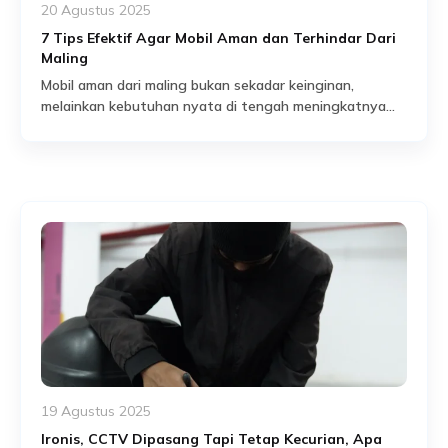
20 Agustus 2025
7 Tips Efektif Agar Mobil Aman dan Terhindar Dari
Maling
Mobil aman dari maling bukan sekadar keinginan,
melainkan kebutuhan nyata di tengah meningkatnya
risiko kejahatan. Setiap pemilik kendaraan perlu
Read More
menyadari bahwa pencurian dapat terjadi kapan saja,
bahkan di lokasi yang dianggap aman sekalipun. Tanpa
langkah pencegahan yang serius, risiko kehilangan
kendaraan bisa menjadi kenyataan yang sangat
merugikan secara finansial maupun emosional. Ancaman
Pencurian Mobil yang […]
19 Agustus 2025
Ironis, CCTV Dipasang Tapi Tetap Kecurian, Apa