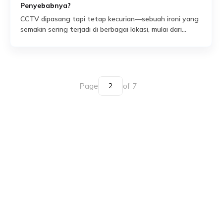
Penyebabnya?
CCTV dipasang tapi tetap kecurian—sebuah ironi yang
semakin sering terjadi di berbagai lokasi, mulai dari
rumah pribadi, ruko, hingga gedung perkantoran.
Read More
Banyak orang menganggap pemasangan kamera
pengawas sudah cukup untuk menangkal kejahatan.
Padahal, fakta di lapangan menunjukkan bahwa
perangkat ini seringkali gagal mencegah insiden. Ketika
Page
of 7
ancaman nyata datang, hanya mengandalkan CCTV
bisa membuat Anda terlena, […]