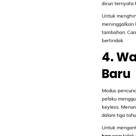
dicuri ternyata
Untuk menghind
meninggalkan k
tambahan. Cara
bertindak.
4. W
Baru
Modus pencuria
pelaku mengg
keyless. Menur
dalam tiga tahu
Untuk menganti
bag
agar tidak 