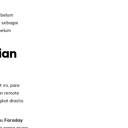
sebelum
k sebagai
belum
ian
ini, para
ri remote
kat drastis
au
Faraday
da orang asing