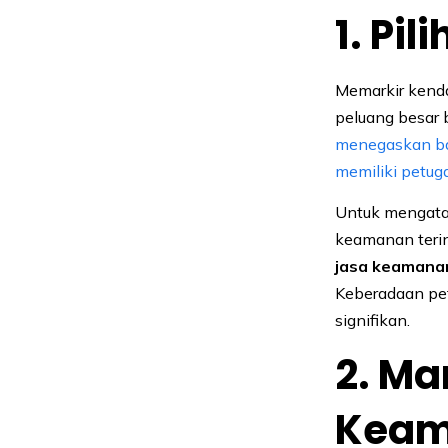
1. Pi
Memarkir kend
peluang besar b
menegaskan bah
memiliki petu
Untuk mengatas
keamanan terin
jasa keamana
Keberadaan pet
signifikan.
2. Ma
Keam