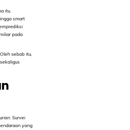
a itu,
hingga smart
mprediksi
iliar pada
Oleh sebab itu,
sekaligus
an
rian. Survei
kendaraan yang