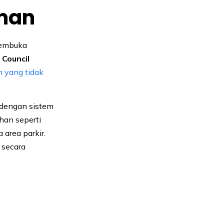
Aman
membuka
 Council
m yang tidak
 dengan sistem
han seperti
area parkir.
 secara