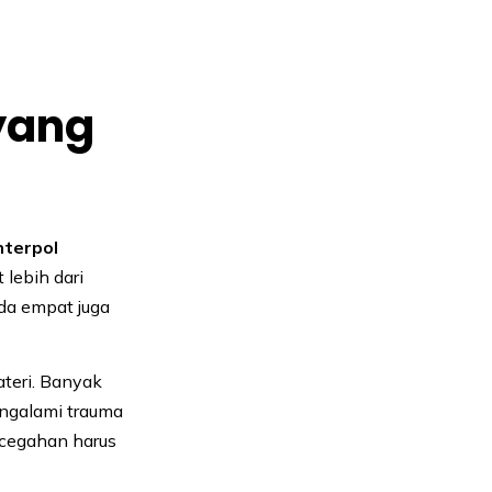
yang
nterpol
lebih dari
oda empat juga
teri. Banyak
engalami trauma
ncegahan harus