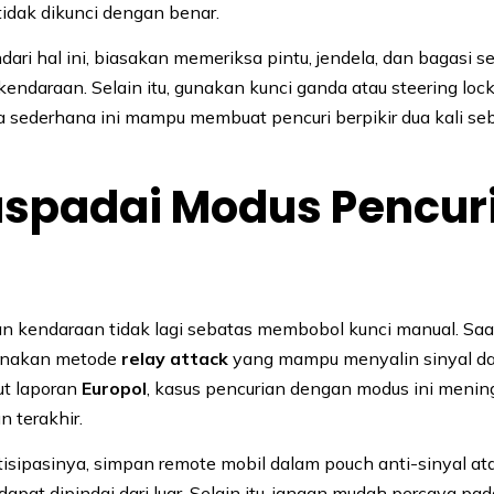
 tidak dikunci dengan benar.
ari hal ini, biasakan memeriksa pintu, jendela, dan bagasi 
endaraan. Selain itu, gunakan kunci ganda atau steering loc
 sederhana ini mampu membuat pencuri berpikir dua kali se
aspadai Modus Pencur
n kendaraan tidak lagi sebatas membobol kunci manual. Saat 
unakan metode
relay attack
yang mampu menyalin sinyal da
ut laporan
Europol
, kasus pencurian dengan modus ini mening
n terakhir.
sipasinya, simpan remote mobil dalam pouch anti-sinyal at
dapat dipindai dari luar. Selain itu, jangan mudah percaya pa