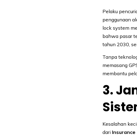
Pelaku pencuri
penggunaan ala
lock system me
bahwa pasar t
tahun 2030, se
Tanpa teknologi
memasang GPS 
membantu pelac
3. Ja
Sist
Kesalahan keci
dari
Insurance 