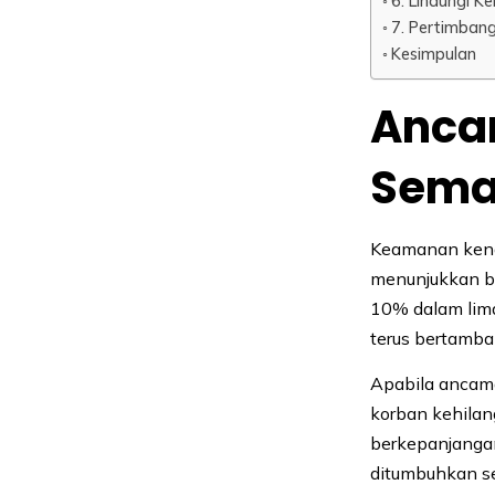
6. Lindungi K
7. Pertimban
Kesimpulan
Anca
Sema
Keamanan kenda
menunjukkan ba
10% dalam lima
terus bertamb
Apabila ancama
korban kehilan
berkepanjangan
ditumbuhkan s