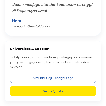
dalam menjaga standar keamanan tertinggi
Alfian
di lingkungan kami.
Ibis Sty
Heru
Mandarin Oriental Jakarta
Universitas & Sekolah
Di City Guard, kami memahami pentingnya keamanan
yang tak tergoyahkan, terutama di Universitas dan
Sekolah.
Simulasi Gaji Tenaga Kerja
Get a Quote