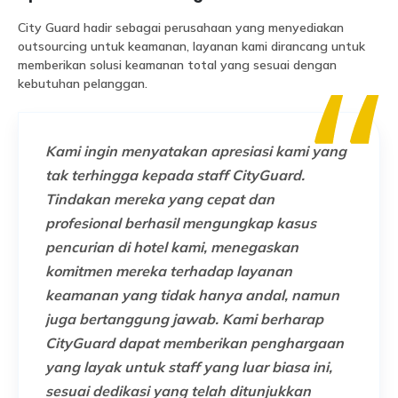
City Guard hadir sebagai perusahaan yang menyediakan
outsourcing untuk keamanan, layanan kami dirancang untuk
memberikan solusi keamanan total yang sesuai dengan
kebutuhan pelanggan.
Kami ingin menyatakan apresiasi kami yang
Kami 
tak terhingga kepada staff CityGuard.
kepada
Tindakan mereka yang cepat dan
keama
profesional berhasil mengungkap kasus
guard 
pencurian di hotel kami, menegaskan
berser
komitmen mereka terhadap layanan
keperc
keamanan yang tidak hanya andal, namun
koordi
juga bertanggung jawab. Kami berharap
kebawa
CityGuard dapat memberikan penghargaan
hal ya
yang layak untuk staff yang luar biasa ini,
kami t
sesuai dedikasi yang telah ditunjukkan
pelaya