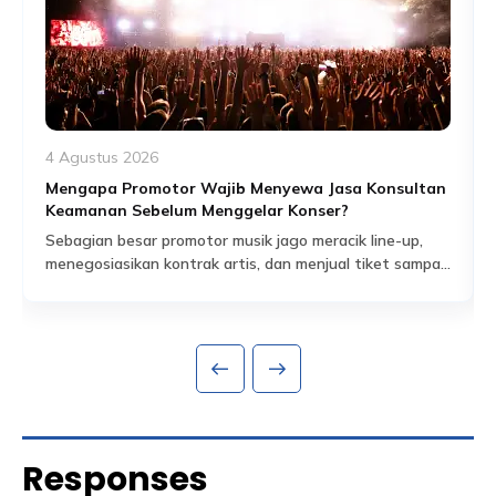
4 Agustus 2026
Mengapa Promotor Wajib Menyewa Jasa Konsultan
Keamanan Sebelum Menggelar Konser?
Sebagian besar promotor musik jago meracik line-up,
menegosiasikan kontrak artis, dan menjual tiket sampai
habis dalam hitungan jam. Tapi ada satu bagian dari
Read More
persiapan acara yang sering dianggap sekadar
formalitas administratif, padahal sebenarnya jadi salah
satu fondasi paling krusial: proses perizinan keramaian
dan perencanaan keamanan yang menyertainya.
Banyak promotor baru mengurus aspek keamanan
setelah venue […]
Responses