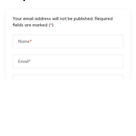
Your email address will not be published. Required
fields are marked (
*
)
Name
*
Email
*
Message
*
Save my name, email, and website in this browser
for the next time I comment.