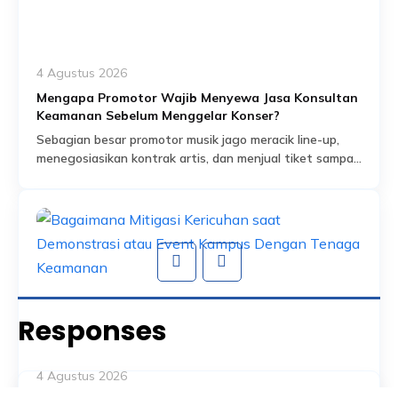
4 Agustus 2026
Mengapa Promotor Wajib Menyewa Jasa Konsultan
Keamanan Sebelum Menggelar Konser?
Sebagian besar promotor musik jago meracik line-up,
menegosiasikan kontrak artis, dan menjual tiket sampai
habis dalam hitungan jam. Tapi ada satu bagian dari
Read More
persiapan acara yang sering dianggap sekadar
formalitas administratif, padahal sebenarnya jadi salah
satu fondasi paling krusial: proses perizinan keramaian
dan perencanaan keamanan yang menyertainya.
Banyak promotor baru mengurus aspek keamanan
setelah venue […]
Responses
4 Agustus 2026