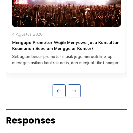
4 Agustus 2026
Mengapa Promotor Wajib Menyewa Jasa Konsultan
Keamanan Sebelum Menggelar Konser?
Sebagian besar promotor musik jago meracik line-up,
menegosiasikan kontrak artis, dan menjual tiket sampai
habis dalam hitungan jam. Tapi ada satu bagian dari
Read More
persiapan acara yang sering dianggap sekadar
formalitas administratif, padahal sebenarnya jadi salah
satu fondasi paling krusial: proses perizinan keramaian
dan perencanaan keamanan yang menyertainya.
Banyak promotor baru mengurus aspek keamanan
setelah venue […]
Responses