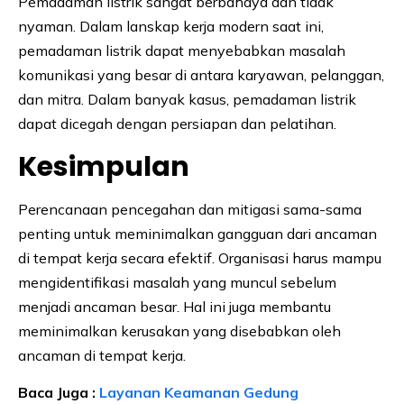
Pemadaman listrik sangat berbahaya dan tidak
nyaman. Dalam lanskap kerja modern saat ini,
pemadaman listrik dapat menyebabkan masalah
komunikasi yang besar di antara karyawan, pelanggan,
dan mitra. Dalam banyak kasus, pemadaman listrik
dapat dicegah dengan persiapan dan pelatihan.
Kesimpulan
Perencanaan pencegahan dan mitigasi sama-sama
penting untuk meminimalkan gangguan dari ancaman
di tempat kerja secara efektif. Organisasi harus mampu
mengidentifikasi masalah yang muncul sebelum
menjadi ancaman besar. Hal ini juga membantu
meminimalkan kerusakan yang disebabkan oleh
ancaman di tempat kerja.
Baca Juga :
Layanan Keamanan Gedung