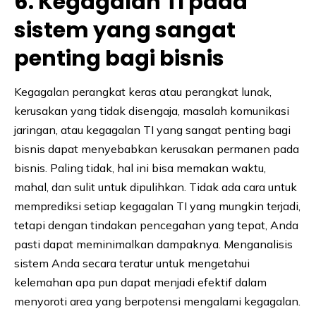
6. Kegagalan TI pada
sistem yang sangat
penting bagi bisnis
Kegagalan perangkat keras atau perangkat lunak,
kerusakan yang tidak disengaja, masalah komunikasi
jaringan, atau kegagalan TI yang sangat penting bagi
bisnis dapat menyebabkan kerusakan permanen pada
bisnis. Paling tidak, hal ini bisa memakan waktu,
mahal, dan sulit untuk dipulihkan. Tidak ada cara untuk
memprediksi setiap kegagalan TI yang mungkin terjadi,
tetapi dengan tindakan pencegahan yang tepat, Anda
pasti dapat meminimalkan dampaknya. Menganalisis
sistem Anda secara teratur untuk mengetahui
kelemahan apa pun dapat menjadi efektif dalam
menyoroti area yang berpotensi mengalami kegagalan.