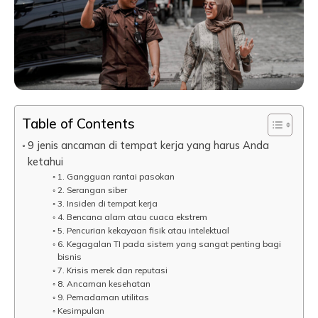
Table of Contents
9 jenis ancaman di tempat kerja yang harus Anda
ketahui
1. Gangguan rantai pasokan
2. Serangan siber
3. Insiden di tempat kerja
4. Bencana alam atau cuaca ekstrem
5. Pencurian kekayaan fisik atau intelektual
6. Kegagalan TI pada sistem yang sangat penting bagi
bisnis
7. Krisis merek dan reputasi
8. Ancaman kesehatan
9. Pemadaman utilitas
Kesimpulan