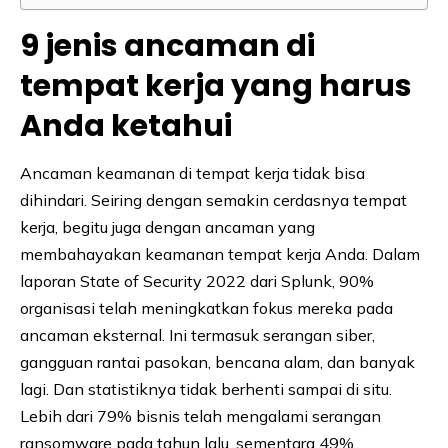
9 jenis ancaman di
tempat kerja yang harus
Anda ketahui
Ancaman keamanan di tempat kerja tidak bisa
dihindari. Seiring dengan semakin cerdasnya tempat
kerja, begitu juga dengan ancaman yang
membahayakan keamanan tempat kerja Anda. Dalam
laporan State of Security 2022 dari Splunk, 90%
organisasi telah meningkatkan fokus mereka pada
ancaman eksternal. Ini termasuk serangan siber,
gangguan rantai pasokan, bencana alam, dan banyak
lagi. Dan statistiknya tidak berhenti sampai di situ.
Lebih dari 79% bisnis telah mengalami serangan
ransomware pada tahun lalu, sementara 49%