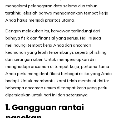
mengalami pelanggaran data selama dua tahun
terakhir. Jelaslah bahwa mengamankan tempat kerja
Anda harus menjadi prioritas utama.
Dengan melakukan itu, karyawan terlindungi dari
bahaya fisik dan finansial yang serius. Hal ini juga
melindungi tempat kerja Anda dari ancaman
keamanan yang lebih tersembunyi, seperti phishing
dan serangan siber. Untuk mempersiapkan diri
menghadapi ancaman di tempat kerja, pertama-tama
Anda perlu mengidentifikasi berbagai risiko yang Anda
hadapi. Untuk membantu, kami telah membuat daftar
beberapa ancaman umum di tempat kerja yang perlu
dipersiapkan untuk hari ini dan seterusnya.
1. Gangguan rantai
pasokan