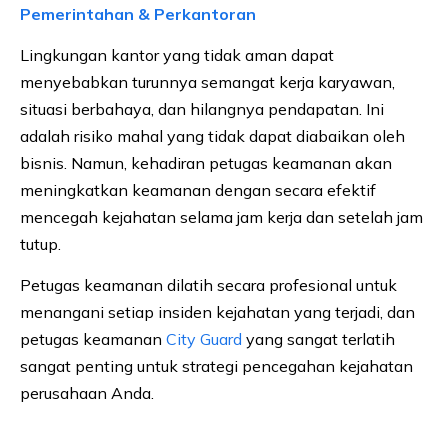
Pemerintahan & Perkantoran
Lingkungan kantor yang tidak aman dapat
menyebabkan turunnya semangat kerja karyawan,
situasi berbahaya, dan hilangnya pendapatan. Ini
adalah risiko mahal yang tidak dapat diabaikan oleh
bisnis. Namun, kehadiran petugas keamanan akan
meningkatkan keamanan dengan secara efektif
mencegah kejahatan selama jam kerja dan setelah jam
tutup.
Petugas keamanan dilatih secara profesional untuk
menangani setiap insiden kejahatan yang terjadi, dan
petugas keamanan
City Guard
yang sangat terlatih
sangat penting untuk strategi pencegahan kejahatan
perusahaan Anda.