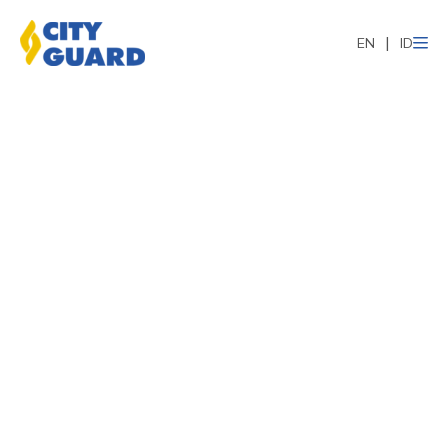
EN
ID