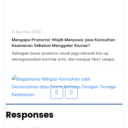
4 Agustus 2026
Mengapa Promotor Wajib Menyewa Jasa Konsultan
Keamanan Sebelum Menggelar Konser?
Sebagian besar promotor musik jago meracik line-up,
menegosiasikan kontrak artis, dan menjual tiket sampai
habis dalam hitungan jam. Tapi ada satu bagian dari
Read More
persiapan acara yang sering dianggap sekadar
formalitas administratif, padahal sebenarnya jadi salah
satu fondasi paling krusial: proses perizinan keramaian
dan perencanaan keamanan yang menyertainya.
Banyak promotor baru mengurus aspek keamanan
setelah venue […]
Responses