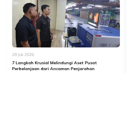
28 Juli 2026
7 Langkah Krusial Melindungi Aset Pusat
Perbelanjaan dari Ancaman Penjarahan
Rabu siang yang berjalan normal bisa berubah jadi
mimpi buruk bagi pengelola pusat perbelanjaan hanya
dalam hitungan jam. Pengunjung berhamburan, satu per
Read More
satu gerai buru-buru menurunkan rolling door, dan yang
tersisa keesokan harinya adalah etalase kosong serta
kerugian yang baru bisa dihitung setelah keadaan reda.
Ini bukan skenario berlebihan. Saat ketegangan sosial-
politik meningkat di […]