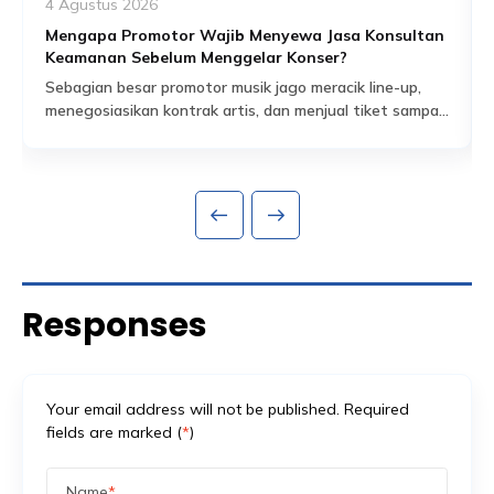
4 Agustus 2026
Mengapa Promotor Wajib Menyewa Jasa Konsultan
Keamanan Sebelum Menggelar Konser?
Sebagian besar promotor musik jago meracik line-up,
menegosiasikan kontrak artis, dan menjual tiket sampai
habis dalam hitungan jam. Tapi ada satu bagian dari
Read More
persiapan acara yang sering dianggap sekadar
formalitas administratif, padahal sebenarnya jadi salah
satu fondasi paling krusial: proses perizinan keramaian
dan perencanaan keamanan yang menyertainya.
Banyak promotor baru mengurus aspek keamanan
setelah venue […]
Responses
Your email address will not be published. Required
fields are marked (
*
)
Name
*