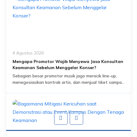
4 Agustus 2026
Mengapa Promotor Wajib Menyewa Jasa Konsultan
Keamanan Sebelum Menggelar Konser?
Sebagian besar promotor musik jago meracik line-up,
menegosiasikan kontrak artis, dan menjual tiket sampai
habis dalam hitungan jam. Tapi ada satu bagian dari
Read More
persiapan acara yang sering dianggap sekadar
formalitas administratif, padahal sebenarnya jadi salah
satu fondasi paling krusial: proses perizinan keramaian
dan perencanaan keamanan yang menyertainya.
Banyak promotor baru mengurus aspek keamanan
setelah venue […]