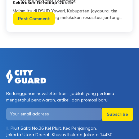
for the next time I comment.
Kekerasan terhadap Dokter
Malam itu di RSUD Yowari, Kabupaten Jayapura, tim
medis tengah berjuang melakukan resusitasi jantung
paru terhadap seorang pasien dalam kondisi kritis.
Read More
Namun upaya penyelamatan itu tidak berhasil. Di
tengah duka yang masih segar, orang tua pasien yang
emosional menyerang dokter dan perawat jaga yang
menanganinya. Kapolres Jayapura mengonfirmasi
kejadian ini dan menegaskan bahwa tenaga medis
menjalankan […]
Berlangganan newsletter kami, jadilah yang pertama
mengetahui penawaran, artikel, dan promosi baru.
Jl. Pluit Sakti No.36 Kel Pluit, Kec Penjaringan,
Jakarta Utara Daerah Khusus Ibukota Jakarta 14450