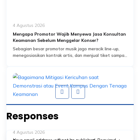
4 Agustus 2026
Mengapa Promotor Wajib Menyewa Jasa Konsultan
Keamanan Sebelum Menggelar Konser?
Sebagian besar promotor musik jago meracik line-up,
menegosiasikan kontrak artis, dan menjual tiket sampai
habis dalam hitungan jam. Tapi ada satu bagian dari
Read More
persiapan acara yang sering dianggap sekadar
formalitas administratif, padahal sebenarnya jadi salah
satu fondasi paling krusial: proses perizinan keramaian
dan perencanaan keamanan yang menyertainya.
Banyak promotor baru mengurus aspek keamanan
setelah venue […]
Responses
4 Agustus 2026