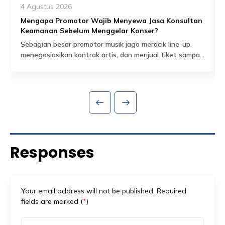
4 Agustus 2026
Mengapa Promotor Wajib Menyewa Jasa Konsultan
Keamanan Sebelum Menggelar Konser?
Sebagian besar promotor musik jago meracik line-up,
menegosiasikan kontrak artis, dan menjual tiket sampai
habis dalam hitungan jam. Tapi ada satu bagian dari
Read More
persiapan acara yang sering dianggap sekadar
formalitas administratif, padahal sebenarnya jadi salah
satu fondasi paling krusial: proses perizinan keramaian
dan perencanaan keamanan yang menyertainya.
Banyak promotor baru mengurus aspek keamanan
setelah venue […]
Responses
Your email address will not be published. Required
fields are marked (
*
)