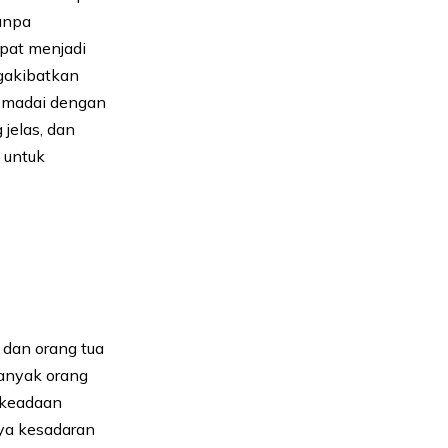
Tanpa
epat menjadi
ngakibatkan
memadai dengan
jelas, dan
 untuk
 dan orang tua
anyak orang
 keadaan
nya kesadaran