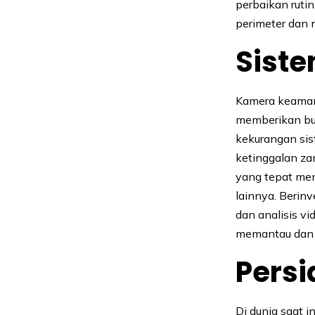
perbaikan rut
perimeter dan
Sist
Kamera keaman
memberikan buk
kekurangan si
ketinggalan z
yang tepat men
lainnya. Berin
dan analisis v
memantau dan 
Persi
Di dunia saat 