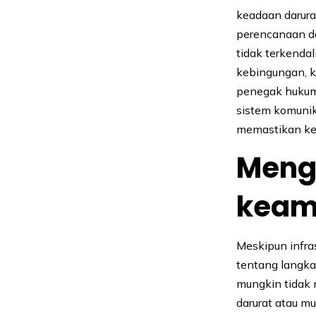
keadaan darura
perencanaan da
tidak terkenda
kebingungan, 
penegak hukum 
sistem komunik
memastikan ke
Meng
keam
Meskipun infras
tentang langk
mungkin tidak 
darurat atau m