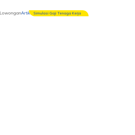
Lowongan
Artikel
Simulasi Gaji Tenaga Kerja