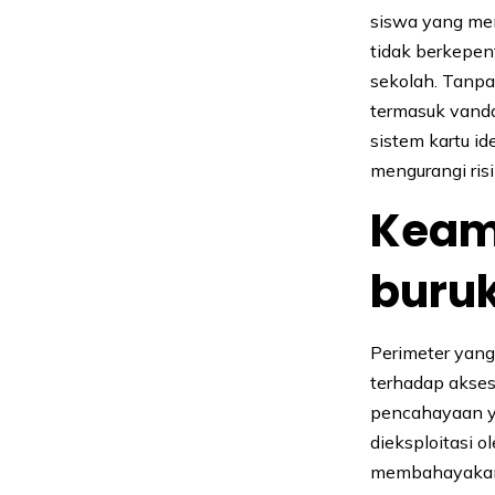
siswa yang men
tidak berkepen
sekolah. Tanpa
termasuk vanda
sistem kartu i
mengurangi risik
Keam
buru
Perimeter yang
terhadap akses
pencahayaan y
dieksploitasi 
membahayakan k