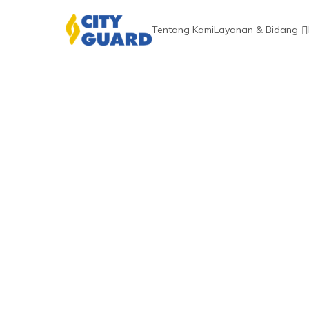
Tentang Kami
Layanan & Bidang