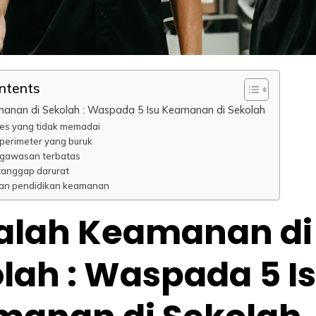
ontents
anan di Sekolah : Waspada 5 Isu Keamanan di Sekolah
ses yang tidak memadai
erimeter yang buruk
gawasan terbatas
tanggap darurat
an pendidikan keamanan
alah Keamanan di
lah : Waspada 5 I