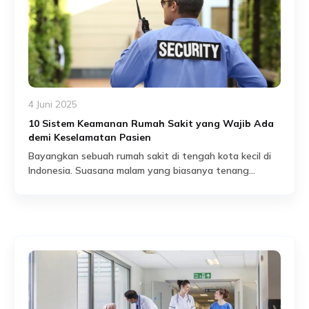
4 Juni 2025
10 Sistem Keamanan Rumah Sakit yang Wajib Ada
demi Keselamatan Pasien
Bayangkan sebuah rumah sakit di tengah kota kecil di
Indonesia. Suasana malam yang biasanya tenang
mendadak berubah mencekam. Seorang pria tak dikenal
Read More
masuk dengan bebas ke ruang perawatan, lalu menuju
ke ruang obat tanpa pengawasan. Dalam hitungan
menit, sejumlah alat medis menghilang, dan seorang
pasien kritis mengalami gangguan karena kesalahan
akses. Tidak ada alarm yang […]