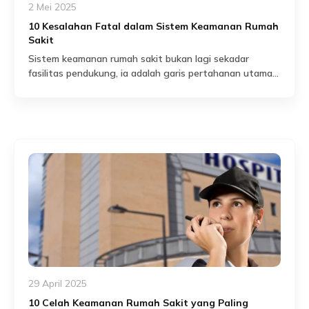
2 Mei 2025
10 Kesalahan Fatal dalam Sistem Keamanan Rumah
Sakit
Sistem keamanan rumah sakit bukan lagi sekadar
fasilitas pendukung, ia adalah garis pertahanan utama
melindungi pasien, staf, dan infrastruktur vital.
Read More
Bayangkan, di suatu pagi yang tampak biasa, seorang
pria tak dikenal menyelinap ke ruang ICU tanpa
terdeteksi. Dalam hitungan menit, kehadirannya
mengakibatkan kekacauan: pencurian data pasien,
sabotase alat medis, bahkan ancaman kekerasan fisik
terhadap staf. […]
29 April 2025
10 Celah Keamanan Rumah Sakit yang Paling