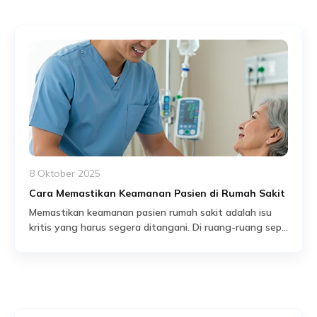
peringatan, dan dapat memengaruhi keselamatan
tenaga kesehatan maupun pasien lain. Karena itu,
rumah sakit perlu memahami bahwa keamanan bukan
sekadar fasilitas pendukung, tetapi fondasi
keberlangsungan […]
8 Oktober 2025
Cara Memastikan Keamanan Pasien di Rumah Sakit
Memastikan keamanan pasien rumah sakit adalah isu
kritis yang harus segera ditangani. Di ruang-ruang sepi
malam, lorong-lorong sempit, hingga area IGD, ancaman
Read More
bisa muncul kapan saja — mulai dari kekerasan fisik,
penyusupan orang tidak dikenal, hingga kelalaian dalam
protokol pengamanan internal. Tanpa sistem keamanan
yang andal, nyawa bisa menjadi taruhannya. Bayangkan
sebuah malam di rumah […]