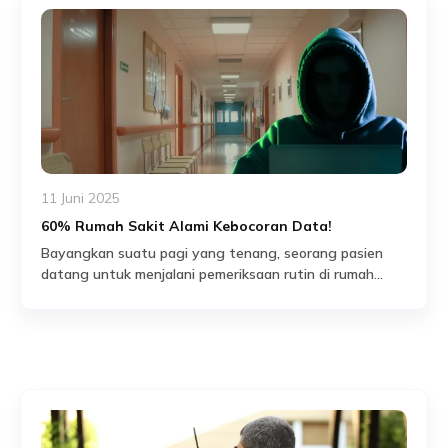
11 Juni 2025
60% Rumah Sakit Alami Kebocoran Data!
Bayangkan suatu pagi yang tenang, seorang pasien
datang untuk menjalani pemeriksaan rutin di rumah
sakit. Tanpa ia sadari, identitas pribadinya—mulai dari
Read More
nama lengkap, riwayat medis, hingga nomor identitas—
telah beredar di forum-forum gelap internet. Dalam
waktu singkat, data itu dijual, disalahgunakan, bahkan
dipakai untuk tindakan kriminal. Inilah kenyataan yang
mengintai kita semua. Di Indonesia, kebocoran data […]