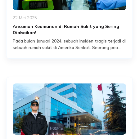
22 Mei 2025
Ancaman Keamanan di Rumah Sakit yang Sering
Diabaikan!
Pada bulan Januari 2024, sebuah insiden tragis terjadi di
sebuah rumah sakit di Amerika Serikat. Seorang pria
bersenjata memasuki ruang gawat darurat dan
Read More
melepaskan tembakan, melukai beberapa pasien dan
tenaga medis. Peristiwa ini bukan satu-satunya.
Menurut data dari Occupational Safety and Health
Administration (OSHA), hampir 75% dari seluruh kasus
kekerasan di tempat kerja terjadi di […]