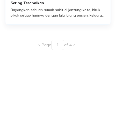
Sering Terabaikan
Bayangkan sebuah rumah sakit di jantung kota, hiruk
pikuk setiap harinya dengan lalu lalang pasien, keluarga,
dan tenaga medis. Pada suatu malam yang biasa, tanpa
Read More
tanda peringatan, seorang penyusup berhasil melewati
celah keamanan rumah sakit, mengakses area sensitif,
dan mengancam keselamatan banyak orang. Skenario
ini bukan fiksi belaka—melainkan potensi nyata yang
Page
of 4
mengintai rumah sakit mana […]