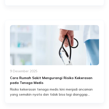
kecanggihan alat medis, atau kecepatan penanganan.
Read More
Namun demikian, ada satu elemen krusial yang kerap
luput dari perhatian, yaitu keamanan lingkungan rumah
sakit itu sendiri. Di balik lorong yang sibuk dan ruang
perawatan yang padat, potensi ancaman bisa muncul
kapan saja, bahkan tanpa tanda […]
9 Desember 2025
Cara Rumah Sakit Mengurangi Risiko Kekerasan
pada Tenaga Medis
Risiko kekerasan tenaga medis kini menjadi ancaman
yang semakin nyata dan tidak bisa lagi dianggap
sebagai insiden yang terjadi “sekali-sekali”. Di berbagai
Read More
rumah sakit, ancaman itu muncul tiba-tiba, sering tanpa