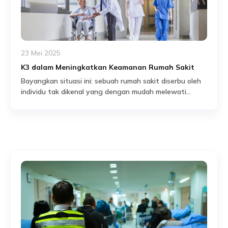
23 Mei 2025
K3 dalam Meningkatkan Keamanan Rumah Sakit
Bayangkan situasi ini: sebuah rumah sakit diserbu oleh
individu tak dikenal yang dengan mudah melewati
lapisan keamanan. Dalam hitungan menit, ancaman
Read More
tersebut melumpuhkan operasional rumah sakit,
mengancam nyawa pasien, dan memicu kepanikan
massal. Situasi seperti ini bukan sekadar skenario fiksi,
tetapi kenyataan yang dapat terjadi kapan saja jika
keamanan fisik rumah sakit tidak dikelola dengan […]