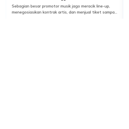
Sebagian besar promotor musik jago meracik line-up,
menegosiasikan kontrak artis, dan menjual tiket sampai
habis dalam hitungan jam. Tapi ada satu bagian dari
Read More
persiapan acara yang sering dianggap sekadar
formalitas administratif, padahal sebenarnya jadi salah
satu fondasi paling krusial: proses perizinan keramaian
dan perencanaan keamanan yang menyertainya.
Banyak promotor baru mengurus aspek keamanan
setelah venue […]
Responses
Your email address will not be published. Required
fields are marked (
*
)
Name
*