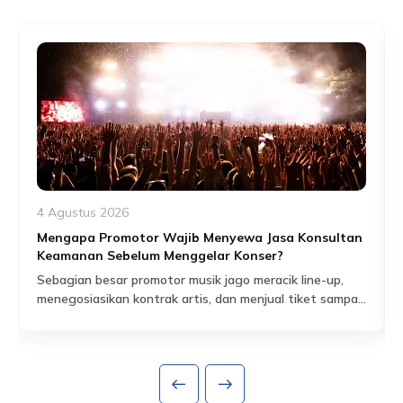
4 Agustus 2026
Mengapa Promotor Wajib Menyewa Jasa Konsultan
Keamanan Sebelum Menggelar Konser?
Sebagian besar promotor musik jago meracik line-up,
menegosiasikan kontrak artis, dan menjual tiket sampai
habis dalam hitungan jam. Tapi ada satu bagian dari
Read More
persiapan acara yang sering dianggap sekadar
formalitas administratif, padahal sebenarnya jadi salah
satu fondasi paling krusial: proses perizinan keramaian
dan perencanaan keamanan yang menyertainya.