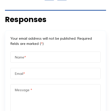
Banyak promotor baru mengurus aspek keamanan
setelah venue […]
Responses
Your email address will not be published. Required
fields are marked (
*
)
Name
*
Email
*
Message
*