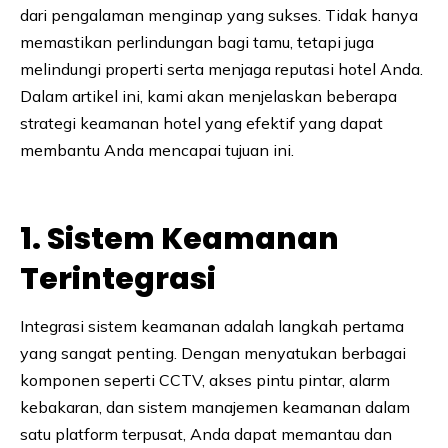
dari pengalaman menginap yang sukses. Tidak hanya
memastikan perlindungan bagi tamu, tetapi juga
melindungi properti serta menjaga reputasi hotel Anda.
Dalam artikel ini, kami akan menjelaskan beberapa
strategi keamanan hotel yang efektif yang dapat
membantu Anda mencapai tujuan ini.
1. Sistem Keamanan
Terintegrasi
Integrasi sistem keamanan adalah langkah pertama
yang sangat penting. Dengan menyatukan berbagai
komponen seperti CCTV, akses pintu pintar, alarm
kebakaran, dan sistem manajemen keamanan dalam
satu platform terpusat, Anda dapat memantau dan