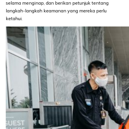
selama menginap, dan berikan petunjuk tentang
langkah-langkah keamanan yang mereka perlu
ketahui.