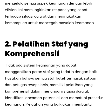
mengelola semua aspek keamanan dengan lebih
efisien. Ini memungkinkan respons yang cepat
terhadap situasi darurat dan meningkatkan
kemampuan untuk mencegah masalah keamanan.
2. Pelatihan Staf yang
Komprehensif
Tidak ada sistem keamanan yang dapat
menggantikan peran staf yang terlatih dengan baik.
Pastikan bahwa semua staf hotel, termasuk satpam
dan petugas resepsionis, memiliki pelatihan yang
komprehensif dalam menangani situasi darurat,
identifikasi ancaman potensial, dan mematuhi prosedur
keamanan. Pelatihan yang baik akan membantu