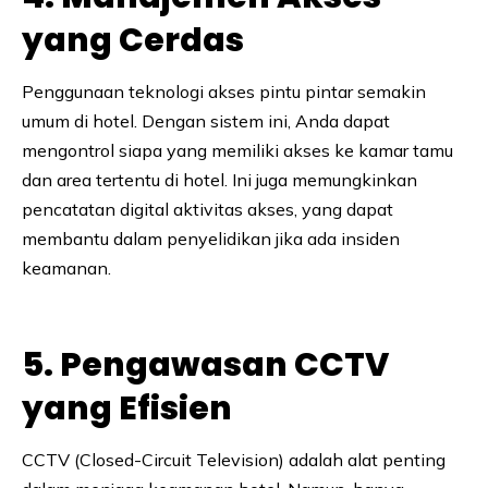
yang Cerdas
Penggunaan teknologi akses pintu pintar semakin
umum di hotel. Dengan sistem ini, Anda dapat
mengontrol siapa yang memiliki akses ke kamar tamu
dan area tertentu di hotel. Ini juga memungkinkan
pencatatan digital aktivitas akses, yang dapat
membantu dalam penyelidikan jika ada insiden
keamanan.
5. Pengawasan CCTV
yang Efisien
CCTV (Closed-Circuit Television) adalah alat penting