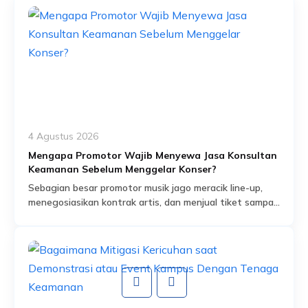
4 Agustus 2026
Mengapa Promotor Wajib Menyewa Jasa Konsultan
Keamanan Sebelum Menggelar Konser?
Sebagian besar promotor musik jago meracik line-up,
menegosiasikan kontrak artis, dan menjual tiket sampai
habis dalam hitungan jam. Tapi ada satu bagian dari
Read More
persiapan acara yang sering dianggap sekadar
formalitas administratif, padahal sebenarnya jadi salah
satu fondasi paling krusial: proses perizinan keramaian
dan perencanaan keamanan yang menyertainya.
Banyak promotor baru mengurus aspek keamanan
setelah venue […]