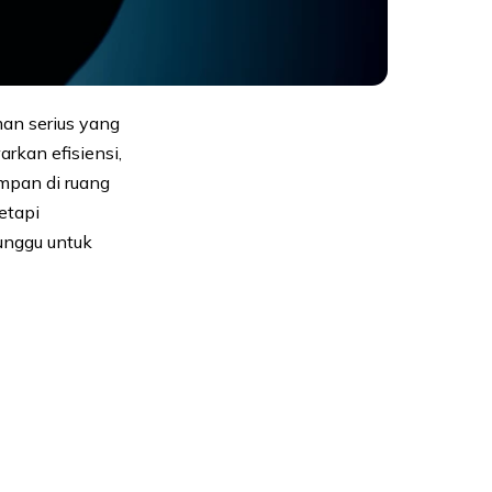
man serius yang
kan efisiensi,
impan di ruang
etapi
unggu untuk