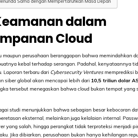
 Menunda Sama dengan Mempertaruhkan Masa Depan
i Keamanan dalam
impanan Cloud
du maupun perusahaan beranggapan bahwa memindahkan dat
uatnya kebal terhadap serangan. Padahal, kenyataannya ti
. Laporan terbaru dari
Cybersecurity Ventures
memprediksi b
an siber global akan mencapai lebih dari
10,5 triliun dolar 
ngka tersebut menegaskan bahwa cloud bukan tempat yang
rbagai studi menunjukkan bahwa sebagian besar kebocoran d
eretasan eksternal, melainkan juga kelalaian internal. Pass
ver yang salah, hingga perangkat tidak terproteksi menjadi p
laku. Jika dibiarkan, perusahaan bukan hanya kehilangan reput