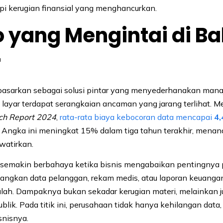
i kerugian finansial yang menghancurkan.
o yang Mengintai di Ba
r
ipasarkan sebagai solusi pintar yang menyederhanakan mana
k layar terdapat serangkaian ancaman yang jarang terlihat. M
ach Report 2024
,
rata-rata biaya kebocoran data mencapai
4,
Angka ini meningkat 15% dalam tiga tahun terakhir, menan
atirkan.
 semakin berbahaya ketika bisnis mengabaikan pentingnya 
ngkan data pelanggan, rekam medis, atau laporan keuangan
lah. Dampaknya bukan sekadar kerugian materi, melainkan j
lik. Pada titik ini, perusahaan tidak hanya kehilangan data, 
snisnya.