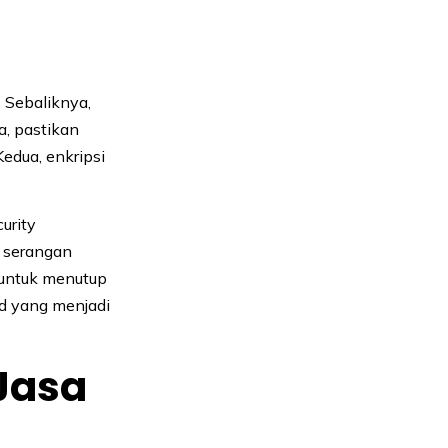
 Sebaliknya,
, pastikan
edua, enkripsi
curity
 serangan
 untuk menutup
ud yang menjadi
Jasa