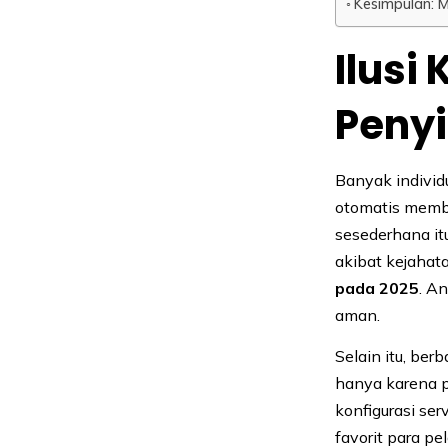
Kesimpulan:
Ilus
Peny
Banyak indivi
otomatis memb
sesederhana itu
akibat kejahat
pada 2025
. A
aman.
Selain itu, be
hanya karena p
konfigurasi ser
favorit para pe