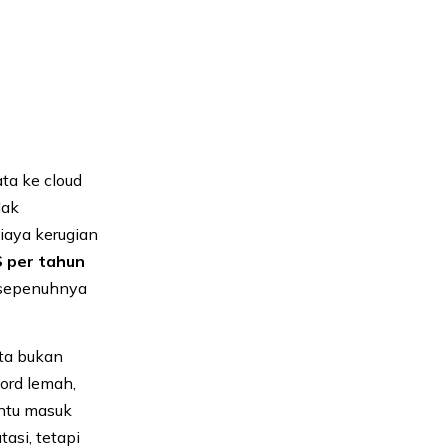
a ke cloud
dak
iaya kerugian
AS per tahun
 sepenuhnya
ata bukan
word lemah,
intu masuk
asi, tetapi