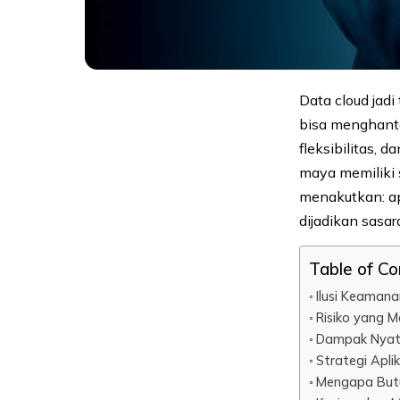
Data cloud jadi
bisa menghant
fleksibilitas,
maya memiliki 
menakutkan: a
dijadikan sasa
Table of C
Ilusi Keaman
Risiko yang M
Dampak Nyata 
Strategi Apl
Mengapa Butu