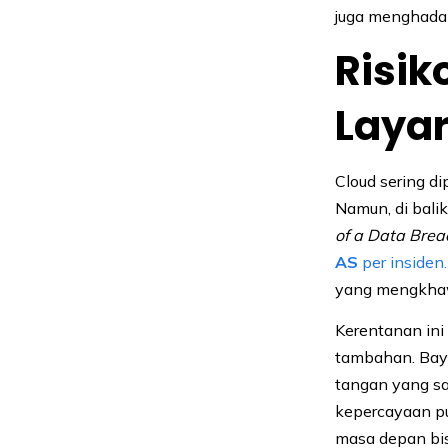
juga menghadap
Risik
Laya
Cloud sering d
Namun, di bali
of a Data Bre
AS
per insiden.
yang mengkhaw
Kerentanan ini
tambahan. Baya
tangan yang sa
kepercayaan pub
masa depan bi