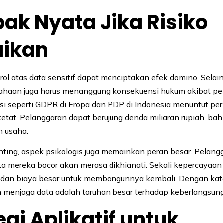
k Nyata Jika Risiko
aikan
rol atas data sensitif dapat menciptakan efek domino. Selai
usahaan juga harus menanggung konsekuensi hukum akibat p
lasi seperti GDPR di Eropa dan PDP di Indonesia menuntut pe
 ketat. Pelanggaran dapat berujung denda miliaran rupiah, ba
n usaha.
nting, aspek psikologis juga memainkan peran besar. Pelan
a mereka bocor akan merasa dikhianati. Sekali kepercayaan 
dan biaya besar untuk membangunnya kembali. Dengan kata 
m menjaga data adalah taruhan besar terhadap keberlangsung
egi Aplikatif untuk