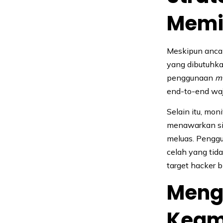
Memi
Meskipun ancam
yang dibutuhk
penggunaan
mu
end-to-end waji
Selain itu, mon
menawarkan si
meluas. Penggu
celah yang tida
target hacker
Meng
Keam