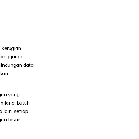
n kerugian
elanggaran
rlindungan data
hkan
ggan yang
hilang, butuh
lain, setiap
an bisnis.