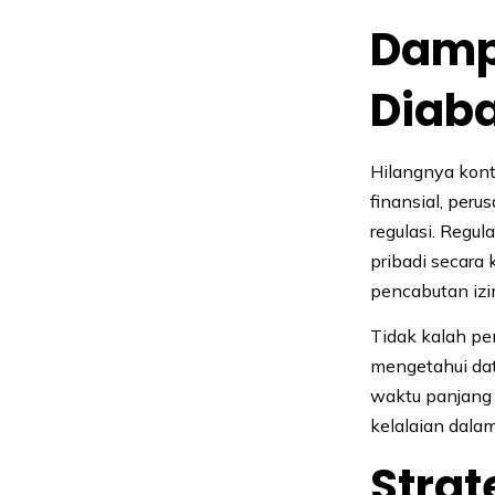
Dampa
Diab
Hilangnya kont
finansial, per
regulasi. Regu
pribadi secara
pencabutan izi
Tidak kalah pe
mengetahui dat
waktu panjang 
kelalaian dala
Strat