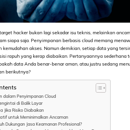
 target hacker bukan lagi sekadar isu teknis, melainkan anca
am siapa saja. Penyimpanan berbasis cloud memang menawar
 dan kemudahan akses. Namun demikian, setiap data yang ters
sisi rapuh yang kerap diabaikan. Pertanyaannya sederhana t
pakah data Anda benar-benar aman, atau justru sedang men
ran berikutnya?
ontents
an dalam Penyimpanan Cloud
engintai di Balik Layar
Jika Risiko Diabaikan
ikatif untuk Meminimalkan Ancaman
h Dukungan Jasa Keamanan Profesional?