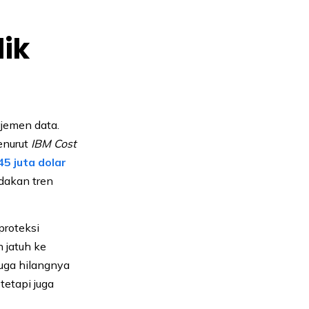
lik
jemen data.
enurut
IBM Cost
45 juta dolar
dakan tren
proteksi
 jatuh ke
uga hilangnya
tetapi juga