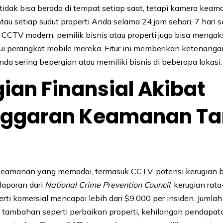
idak bisa berada di tempat setiap saat, tetapi kamera keam
u setiap sudut properti Anda selama 24 jam sehari, 7 hari 
CCTV modern, pemilik bisnis atau properti juga bisa menga
lui perangkat mobile mereka. Fitur ini memberikan ketenangan
nda sering bepergian atau memiliki bisnis di beberapa lokasi.
ian Finansial Akibat
nggaran Keamanan T
V
keamanan yang memadai, termasuk CCTV, potensi kerugian b
 laporan dari
National Crime Prevention Council
, kerugian rata
rti komersial mencapai lebih dari $9.000 per insiden. Jumlah
 tambahan seperti perbaikan properti, kehilangan pendapata