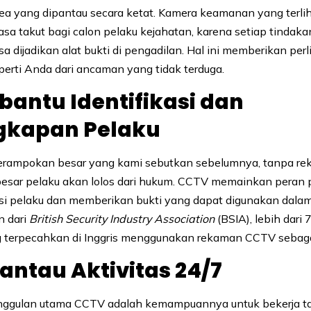
ea yang dipantau secara ketat. Kamera keamanan yang terlih
sa takut bagi calon pelaku kejahatan, karena setiap tindak
a dijadikan alat bukti di pengadilan. Hal ini memberikan per
operti Anda dari ancaman yang tidak terduga.
antu Identifikasi dan
gkapan Pelaku
erampokan besar yang kami sebutkan sebelumnya, tanpa r
esar pelaku akan lolos dari hukum. CCTV memainkan peran 
si pelaku dan memberikan bukti yang dapat digunakan dala
n dari
British Security Industry Association
(BSIA), lebih dari
 terpecahkan di Inggris menggunakan rekaman CCTV sebagai
ntau Aktivitas 24/7
unggulan utama CCTV adalah kemampuannya untuk bekerja ta