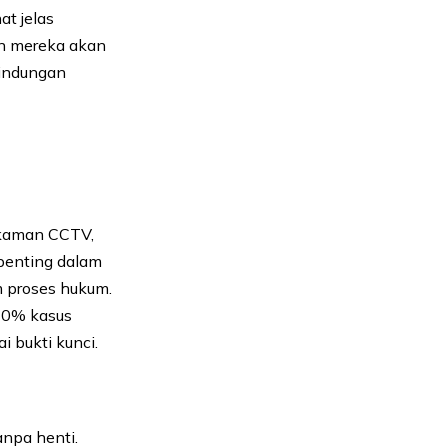
at jelas
an mereka akan
lindungan
ekaman CCTV,
penting dalam
m proses hukum.
 70% kasus
 bukti kunci.
npa henti.