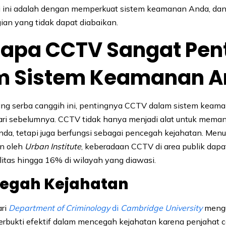
i ini adalah dengan memperkuat sistem keamanan Anda, da
an yang tidak dapat diabaikan.
apa CCTV Sangat Pen
m Sistem Keamanan A
 yang serba canggih ini, pentingnya CCTV dalam sistem keam
dari sebelumnya. CCTV tidak hanya menjadi alat untuk memant
nda, tetapi juga berfungsi sebagai pencegah kejahatan. Menu
an oleh
Urban Institute
, keberadaan CCTV di area publik dap
alitas hingga 16% di wilayah yang diawasi.
egah Kejahatan
ari
Department of Criminology
di
Cambridge University
meng
rbukti efektif dalam mencegah kejahatan karena penjahat 