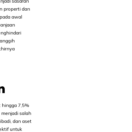
njadi sasaran
 properti dan
, pada awal
lanjaan
enghindari
anggih
khirnya
n
t hingga 7,5%
 menjadi salah
ibadi, dan aset
ktif untuk