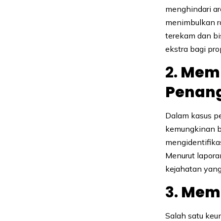
menghindari ar
menimbulkan ra
terekam dan bis
ekstra bagi pr
2.
Memb
Penan
Dalam kasus p
kemungkinan b
mengidentifika
Menurut lapora
kejahatan yang
3.
Mema
Salah satu ke