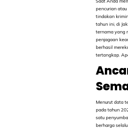
Saat Anda memb
pencurian ata
tindakan krimin
tahun ini, di J
ternama yang m
penjagaan kea
berhasil merek
tertangkap. Ap
Anca
Sema
Menurut data t
pada tahun 202
satu penyumban
berharga selal