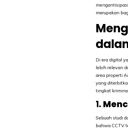
mengantisipas
merupakan bagi
Meng
dala
Di era digital
lebih relevan 
area properti A
yang diterbitk
tingkat krimin
1.
Menc
Sebuah studi d
bahwa CCTV te