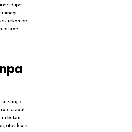
anan dapat.
seminggu.
kses rekaman
 pikiran,
anpa
isa sangat
-rata akibat
 ini belum
n, atau klaim