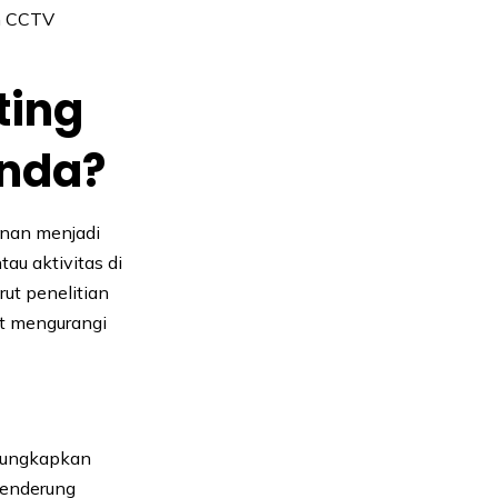
n CCTV
ting
nda?
anan menjadi
au aktivitas di
rut penelitian
at mengurangi
ungkapkan
cenderung