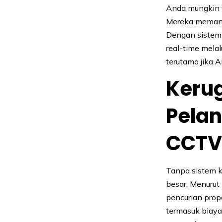
Anda mungkin t
Mereka memanta
Dengan sistem 
real-time mela
terutama jika A
Kerug
Pela
CCT
Tanpa sistem 
besar. Menurut
pencurian prope
termasuk biaya