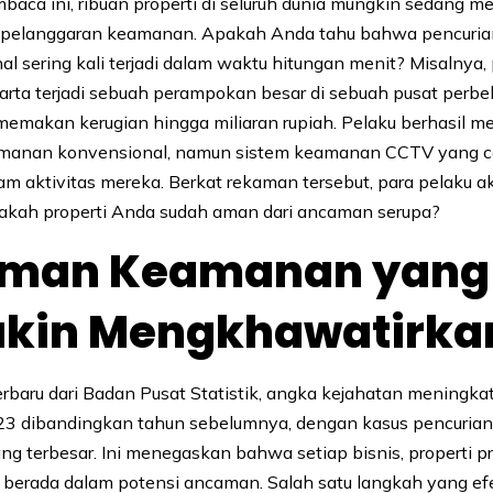
aca ini, ribuan properti di seluruh dunia mungkin sedang me
u pelanggaran keamanan. Apakah Anda tahu bahwa pencurian
al sering kali terjadi dalam waktu hitungan menit? Misalnya
akarta terjadi sebuah perampokan besar di sebuah pusat perbe
emakan kerugian hingga miliaran rupiah. Pelaku berhasil m
manan konvensional, namun sistem keamanan CCTV yang c
am aktivitas mereka. Berkat rekaman tersebut, para pelaku a
akah properti Anda sudah aman dari ancaman serupa?
man Keamanan yang
kin Mengkhawatirka
erbaru dari
Badan Pusat Statistik
, angka kejahatan meningka
3 dibandingkan tahun sebelumnya, dengan kasus pencurian
g terbesar. Ini menegaskan bahwa setiap bisnis, properti pr
u berada dalam potensi ancaman. Salah satu langkah yang efe