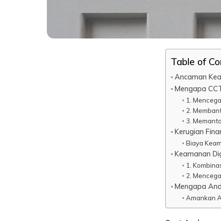
Table of C
Ancaman Kea
Mengapa CCT
1. Mencega
2. Membant
3. Memanta
Kerugian Fin
Biaya Keam
Keamanan Dig
1. Kombina
2. Mencega
Mengapa Anda
Amankan As