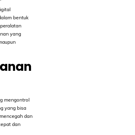
gital
 dalam bentuk
 peralatan
anan yang
 maupun
manan
ng mengontrol
g yang bisa
uk mencegah dan
cepat dan