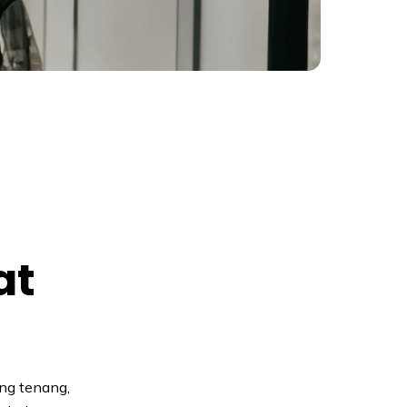
at
ng tenang,