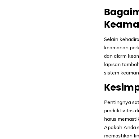
Bagaim
Keama
Selain kehadir
keamanan perk
dan alarm kea
lapisan tambah
sistem keamana
Kesim
Pentingnya sat
produktivitas 
harus memastik
Apakah Anda s
memastikan li