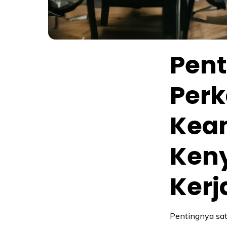
Pen
Perk
Kea
Ken
Kerj
Pentingnya sat