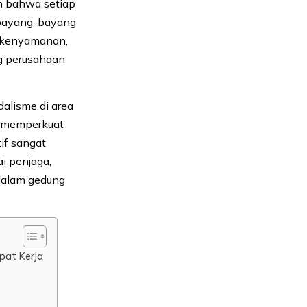
n bahwa setiap
 bayang-bayang
n kenyamanan,
g perusahaan
dalisme di area
i memperkuat
if sangat
i penjaga,
 dalam gedung
pat Kerja