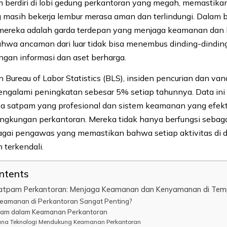
 berdiri di lobi gedung perkantoran yang megah, memastika
 masih bekerja lembur merasa aman dan terlindungi. Dalam
, mereka adalah garda terdepan yang menjaga keamanan da
hwa ancaman dari luar tidak bisa menembus dinding-dindin
gan informasi dan aset berharga.
 Bureau of Labor Statistics (BLS), insiden pencurian dan van
engalami peningkatan sebesar 5% setiap tahunnya. Data in
a satpam yang profesional dan sistem keamanan yang efekt
lingkungan perkantoran. Mereka tidak hanya berfungsi sebaga
bagai pengawas yang memastikan bahwa setiap aktivitas di
 terkendali.
ontents
atpam Perkantoran: Menjaga Keamanan dan Kenyamanan di Tem
amanan di Perkantoran Sangat Penting?
pam dalam Keamanan Perkantoran
na Teknologi Mendukung Keamanan Perkantoran