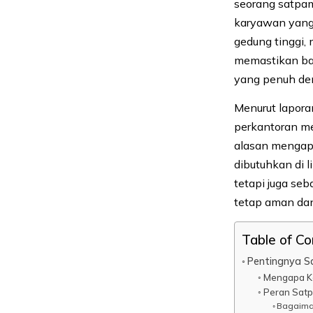
seorang satpam
karyawan yang
gedung tinggi
memastikan ba
yang penuh den
Menurut laporan
perkantoran m
alasan mengap
dibutuhkan di 
tetapi juga se
tetap aman dan
Table of C
Pentingnya S
Mengapa Ke
Peran Sat
Bagaima