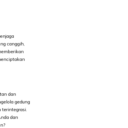
menjaga
ng canggih,
 memberikan
 menciptakan
atan dan
ngelola gedung
erintegrasi.
Anda dan
an?