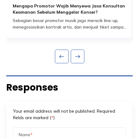
Mengapa Promotor Wajib Menyewa Jasa Konsultan
Keamanan Sebelum Menggelar Konser?
Sebagian besar promotor musik jago meracik line-up,
menegosiasikan kontrak artis, dan menjual tiket sampai
habis dalam hitungan jam. Tapi ada satu bagian dari
Read More
persiapan acara yang sering dianggap sekadar
formalitas administratif, padahal sebenarnya jadi salah
satu fondasi paling krusial: proses perizinan keramaian
dan perencanaan keamanan yang menyertainya.
Banyak promotor baru mengurus aspek keamanan
setelah venue […]
Responses
Your email address will not be published. Required
fields are marked (
*
)
Name
*