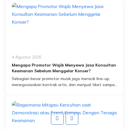
4 Agustus 2026
Mengapa Promotor Wajib Menyewa Jasa Konsultan
Keamanan Sebelum Menggelar Konser?
Sebagian besar promotor musik jago meracik line-up,
menegosiasikan kontrak artis, dan menjual tiket sampai
habis dalam hitungan jam. Tapi ada satu bagian dari
Read More
persiapan acara yang sering dianggap sekadar
formalitas administratif, padahal sebenarnya jadi salah
satu fondasi paling krusial: proses perizinan keramaian
dan perencanaan keamanan yang menyertainya.
Banyak promotor baru mengurus aspek keamanan
setelah venue […]