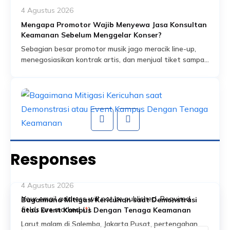
4 Agustus 2026
Mengapa Promotor Wajib Menyewa Jasa Konsultan
Keamanan Sebelum Menggelar Konser?
Sebagian besar promotor musik jago meracik line-up,
menegosiasikan kontrak artis, dan menjual tiket sampai
habis dalam hitungan jam. Tapi ada satu bagian dari
Read More
persiapan acara yang sering dianggap sekadar
formalitas administratif, padahal sebenarnya jadi salah
satu fondasi paling krusial: proses perizinan keramaian
dan perencanaan keamanan yang menyertainya.
Banyak promotor baru mengurus aspek keamanan
setelah venue […]
Responses
4 Agustus 2026
Your email address will not be published. Required
Bagaimana Mitigasi Kericuhan saat Demonstrasi
fields are marked (
*
)
atau Event Kampus Dengan Tenaga Keamanan
Larut malam di Salemba, Jakarta Pusat, pertengahan