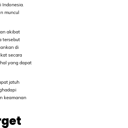
i Indonesia.
an muncul
ian akibat
a tersebut
bankan di
gkat secara
 hal yang dapat
pat jatuh
nghadapi
tan keamanan
.
rget