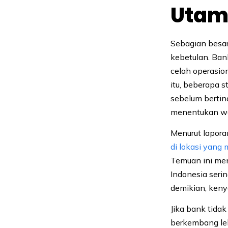
Utam
Sebagian besar
kebetulan. Bank
celah operasio
itu, beberapa 
sebelum bertin
menentukan wa
Menurut lapor
di lokasi yang
Temuan ini men
Indonesia seri
demikian, keny
Jika bank tida
berkembang leb