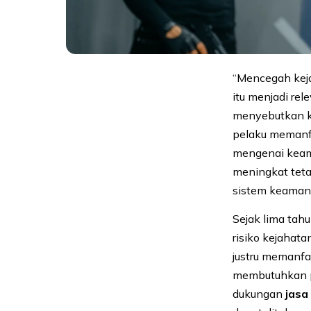
“Mencegah keja
itu menjadi rel
menyebutkan ka
pelaku memanfa
mengenai keam
meningkat tetap
sistem keaman
Sejak lima tah
risiko kejahata
justru memanfa
membutuhkan p
dukungan
jas