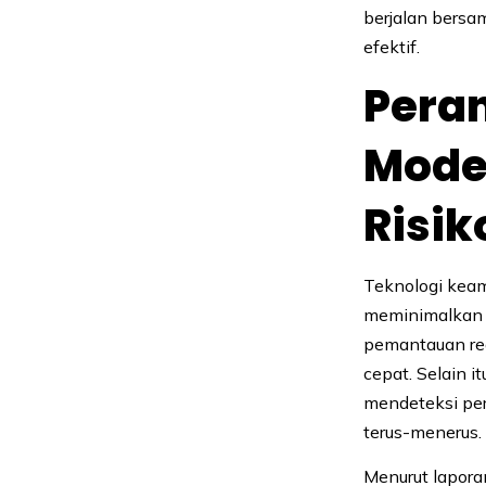
berjalan bersa
efektif.
Pera
Mode
Risik
Teknologi kea
meminimalkan p
pemantauan rea
cepat. Selain it
mendeteksi pe
terus-menerus.
Menurut lapora