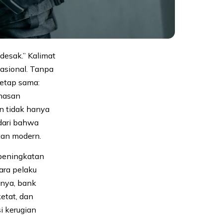
desak.” Kalimat
nasional. Tanpa
tetap sama:
ahasan
n tidak hanya
adari bahwa
tan modern.
 peningkatan
ara pelaku
tnya, bank
etat, dan
si kerugian