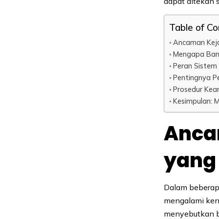
dapat ditekan 
Table of C
Ancaman Keja
Mengapa Bank
Peran Sistem
Pentingnya P
Prosedur Kea
Kesimpulan:
Anca
yang
Dalam beberapa
mengalami kena
menyebutkan b