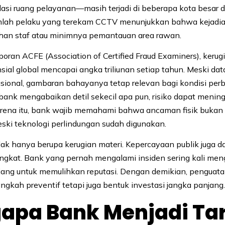
lasi ruang pelayanan—masih terjadi di beberapa kota besar d
jumlah pelaku yang terekam CCTV menunjukkan bahwa kejadi
han staf atau minimnya pemantauan area rawan.
poran ACFE (Association of Certified Fraud Examiners), kerug
sial global mencapai angka triliunan setiap tahun. Meski dat
nasional, gambaran bahayanya tetap relevan bagi kondisi per
a bank mengabaikan detil sekecil apa pun, risiko dapat menin
karena itu, bank wajib memahami bahwa ancaman fisik bukan
ski teknologi perlindungan sudah digunakan.
k hanya berupa kerugian materi. Kepercayaan publik juga da
ngkat. Bank yang pernah mengalami insiden sering kali me
jang untuk memulihkan reputasi. Dengan demikian, pengua
ngkah preventif tetapi juga bentuk investasi jangka panjang
apa Bank Menjadi Ta