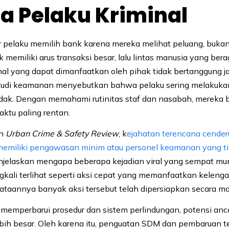
a Pelaku Kriminal
 pelaku memilih bank karena mereka melihat peluang, bukan
 memiliki arus transaksi besar, lalu lintas manusia yang bera
nal yang dapat dimanfaatkan oleh pihak tidak bertanggung j
studi keamanan menyebutkan bahwa pelaku sering melakukan
dak. Dengan memahami rutinitas staf dan nasabah, mereka 
ktu paling rentan.
an
Urban Crime & Safety Review
, k
ejahatan terencana cende
 memiliki pengawasan minim atau personel keamanan yang tid
jelaskan mengapa beberapa kejadian viral yang sempat mun
ngkali terlihat seperti aksi cepat yang memanfaatkan kelen
ataannya banyak aksi tersebut telah dipersiapkan secara m
k memperbarui prosedur dan sistem perlindungan, potensi a
ih besar. Oleh karena itu, penguatan SDM dan pembaruan te