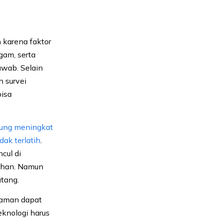
 karena faktor
gam, serta
awab. Selain
 survei
bisa
rung meningkat
ak terlatih
.
cul di
gahan. Namun
atang.
ncaman dapat
knologi harus