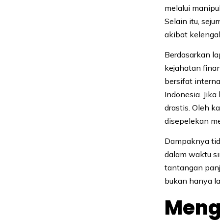
melalui manipu
Selain itu, se
akibat kelenga
Berdasarkan la
kejahatan finan
bersifat inter
Indonesia. Jik
drastis. Oleh 
disepelekan me
Dampaknya tida
dalam waktu si
tantangan pan
bukan hanya la
Meng