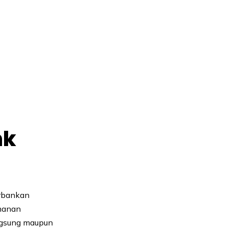
nk
erbankan
amanan
ngsung maupun