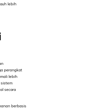
auh lebih
i
an
gga perangkat
mali lebih
sistem
l secara
amanan berbasis