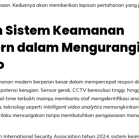
maan. Keduanya akan memberikan lapisan pertahanan yang j
n Sistem Keamanan
rn dalam Mengurang
o
manan modern berperan besar dalam mempercepat respon d
otensi kerugian. Sensor gerak, CCTV beresolusi tinggi, hin
l-time terbukti mampu membantu staf mengidentifikasi ano
u, teknologi seperti
intelligent video analytics
memungkinkan 
rilaku mencurigakan tanpa membutuhkan pengawasan manua
n International Security Association tahun 2024, sistem ke