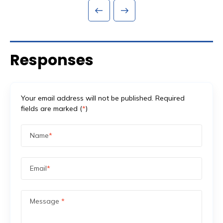
kerugian yang baru bisa dihitung setelah keadaan reda.
Ini bukan skenario berlebihan. Saat ketegangan sosial-
politik meningkat di […]
Responses
Your email address will not be published. Required
fields are marked (
*
)
Name
*
Email
*
Message
*