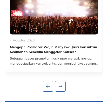
4 Agustus 2026
Mengapa Promotor Wajib Menyewa Jasa Konsultan
Keamanan Sebelum Menggelar Konser?
Sebagian besar promotor musik jago meracik line-up,
menegosiasikan kontrak artis, dan menjual tiket sampai
habis dalam hitungan jam. Tapi ada satu bagian dari
Read More
persiapan acara yang sering dianggap sekadar
formalitas administratif, padahal sebenarnya jadi salah
satu fondasi paling krusial: proses perizinan keramaian
dan perencanaan keamanan yang menyertainya.
Banyak promotor baru mengurus aspek keamanan
setelah venue […]