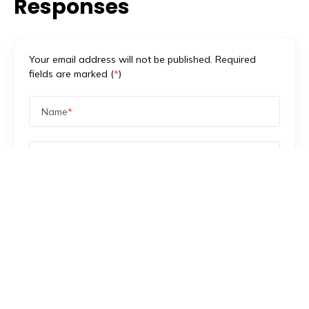
Responses
Your email address will not be published. Required
fields are marked (
*
)
Name
*
Email
*
Message
*
Save my name, email, and website in this browser
for the next time I comment.