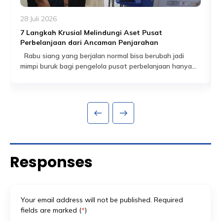
28 Juli 2026
7 Langkah Krusial Melindungi Aset Pusat
Perbelanjaan dari Ancaman Penjarahan
Rabu siang yang berjalan normal bisa berubah jadi
mimpi buruk bagi pengelola pusat perbelanjaan hanya
dalam hitungan jam. Pengunjung berhamburan, satu per
Read More
satu gerai buru-buru menurunkan rolling door, dan yang
tersisa keesokan harinya adalah etalase kosong serta
kerugian yang baru bisa dihitung setelah keadaan reda.
Ini bukan skenario berlebihan. Saat ketegangan sosial-
politik meningkat di […]
Responses
Your email address will not be published. Required
fields are marked (
*
)