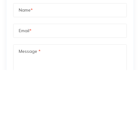
Name
*
Email
*
Message
*
Save my name, email, and website in this browser
for the next time I comment.