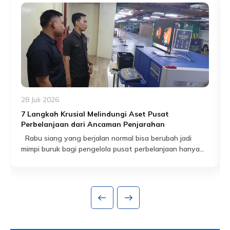
28 Juli 2026
7 Langkah Krusial Melindungi Aset Pusat
Perbelanjaan dari Ancaman Penjarahan
Rabu siang yang berjalan normal bisa berubah jadi
mimpi buruk bagi pengelola pusat perbelanjaan hanya
dalam hitungan jam. Pengunjung berhamburan, satu per
Read More
satu gerai buru-buru menurunkan rolling door, dan yang
tersisa keesokan harinya adalah etalase kosong serta
kerugian yang baru bisa dihitung setelah keadaan reda.
Ini bukan skenario berlebihan. Saat ketegangan sosial-
politik meningkat di […]