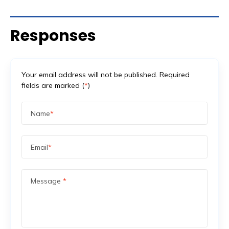
Banyak promotor baru mengurus aspek keamanan
setelah venue […]
Responses
Your email address will not be published. Required
fields are marked (
*
)
Name
*
Email
*
Message
*