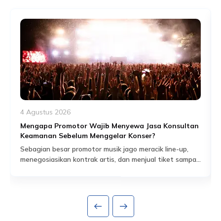
4 Agustus 2026
Mengapa Promotor Wajib Menyewa Jasa Konsultan
Keamanan Sebelum Menggelar Konser?
Sebagian besar promotor musik jago meracik line-up,
menegosiasikan kontrak artis, dan menjual tiket sampai
habis dalam hitungan jam. Tapi ada satu bagian dari
Read More
persiapan acara yang sering dianggap sekadar
formalitas administratif, padahal sebenarnya jadi salah
satu fondasi paling krusial: proses perizinan keramaian
dan perencanaan keamanan yang menyertainya.