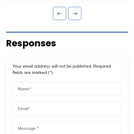
formalitas administratif, padahal sebenarnya jadi salah
satu fondasi paling krusial: proses perizinan keramaian
dan perencanaan keamanan yang menyertainya.
Banyak promotor baru mengurus aspek keamanan
setelah venue […]
Responses
Your email address will not be published. Required
fields are marked (
*
)
Name
*
Email
*
Message
*