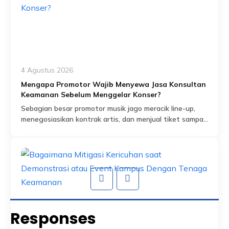
4 Agustus 2026
Mengapa Promotor Wajib Menyewa Jasa Konsultan
Keamanan Sebelum Menggelar Konser?
Sebagian besar promotor musik jago meracik line-up,
menegosiasikan kontrak artis, dan menjual tiket sampai
habis dalam hitungan jam. Tapi ada satu bagian dari
Read More
persiapan acara yang sering dianggap sekadar
formalitas administratif, padahal sebenarnya jadi salah
satu fondasi paling krusial: proses perizinan keramaian
dan perencanaan keamanan yang menyertainya.
Banyak promotor baru mengurus aspek keamanan
setelah venue […]
Responses