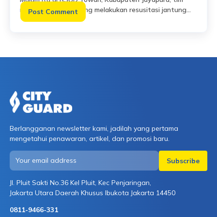
medis tengah berjuang melakukan resusitasi jantung
paru terhadap seorang pasien dalam kondisi kritis.
Read More
Namun upaya penyelamatan itu tidak berhasil. Di
tengah duka yang masih segar, orang tua pasien yang
emosional menyerang dokter dan perawat jaga yang
menanganinya. Kapolres Jayapura mengonfirmasi
kejadian ini dan menegaskan bahwa tenaga medis
menjalankan […]
Berlangganan newsletter kami, jadilah yang pertama
mengetahui penawaran, artikel, dan promosi baru.
Jl. Pluit Sakti No.36 Kel Pluit, Kec Penjaringan,
Jakarta Utara Daerah Khusus Ibukota Jakarta 14450
0811-9466-331