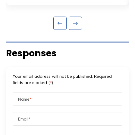
habis dalam hitungan jam. Tapi ada satu bagian dari
Read More
persiapan acara yang sering dianggap sekadar
formalitas administratif, padahal sebenarnya jadi salah
satu fondasi paling krusial: proses perizinan keramaian
dan perencanaan keamanan yang menyertainya.
Banyak promotor baru mengurus aspek keamanan
setelah venue […]
Responses
Your email address will not be published. Required
fields are marked (
*
)
Name
*
Email
*