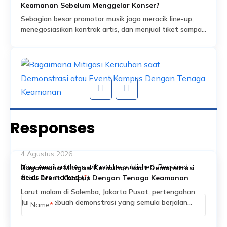
Keamanan Sebelum Menggelar Konser?
Sebagian besar promotor musik jago meracik line-up,
menegosiasikan kontrak artis, dan menjual tiket sampai
habis dalam hitungan jam. Tapi ada satu bagian dari
Read More
persiapan acara yang sering dianggap sekadar
formalitas administratif, padahal sebenarnya jadi salah
satu fondasi paling krusial: proses perizinan keramaian
dan perencanaan keamanan yang menyertainya.
Banyak promotor baru mengurus aspek keamanan
setelah venue […]
Responses
4 Agustus 2026
Your email address will not be published. Required
Bagaimana Mitigasi Kericuhan saat Demonstrasi
fields are marked (
*
)
atau Event Kampus Dengan Tenaga Keamanan
Larut malam di Salemba, Jakarta Pusat, pertengahan
Juni lalu, sebuah demonstrasi yang semula berjalan
Name
*
tertib berubah tegang. Massa yang enggan
Read More
membubarkan diri mulai membakar ban di tengah jalan,