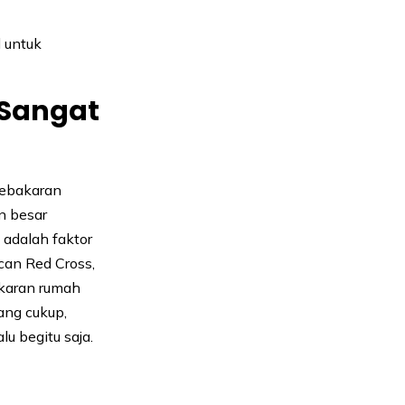
l untuk
 Sangat
kebakaran
n besar
 adalah faktor
can Red Cross,
akaran rumah
ang cukup,
lu begitu saja.