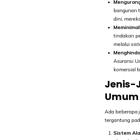
Mengurang
bangunan t
dini, merek
Meminimal
tindakan p
melalui si
Menghindar
Asuransi Um
komersial b
Jenis-
Umum 
Ada beberapa 
tergantung pad
Sistem Al