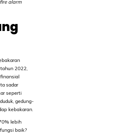
fire alarm
ang
kebakaran
a tahun 2022,
finansial
ita sadar
ar seperti
nduduk, gedung-
adap kebakaran.
70% lebih
fungsi baik?