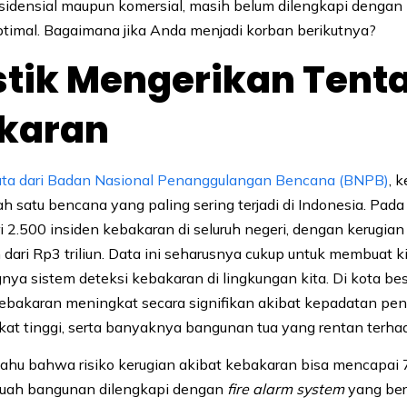
esidensial maupun komersial, masih belum dilengkapi dengan
timal. Bagaimana jika Anda menjadi korban berikutnya?
stik Mengerikan Tent
karan
ata dari Badan Nasional Penanggulangan Bencana (BNPB)
, 
h satu bencana yang paling sering terjadi di Indonesia. Pad
ari 2.500 insiden kebakaran di seluruh negeri, dengan kerugian 
dari Rp3 triliun. Data ini seharusnya cukup untuk membuat k
nya sistem deteksi kebakaran di lingkungan kita. Di kota bes
o kebakaran meningkat secara signifikan akibat kepadatan pe
kat tinggi, serta banyaknya bangunan tua yang rentan terh
hu bahwa risiko kerugian akibat kebakaran bisa mencapai 
ebuah bangunan dilengkapi dengan
fire alarm system
yang ber