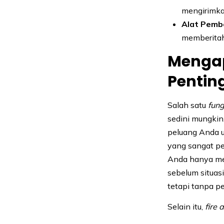
mengirimka
Alat Pembe
memberitah
Mengap
Pentin
Salah satu
fung
sedini mungki
peluang Anda u
yang sangat pe
Anda hanya mem
sebelum situas
tetapi tanpa pe
Selain itu,
fire