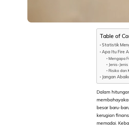
Table of C
Statistik Me
Apa Itu Fire 
Mengapa Fu
Jenis-Jeni
Risiko dan
Jangan Abaik
Dalam hitunga
membahayakan 
besar baru-bar
kerugian finan
memadai. Kebak