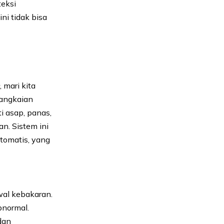
teksi
ni tidak bisa
m
, mari kita
rangkaian
i asap, panas,
n. Sistem ini
tomatis, yang
awal kebakaran.
bnormal.
dan