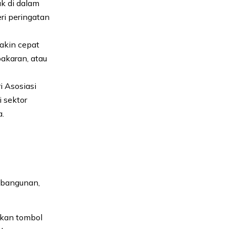
k di dalam
i peringatan
makin cepat
akaran, atau
i Asosiasi
i sektor
a.
s bangunan,
ekan tombol