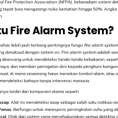
al Fire Protection Association (NFPA), keberadaan sistem de
 tepat bisa mengurangi risiko kematian hingga 50%. Angka i
h.
tu Fire Alarm System?
has lebih jauh tentang pentingnya fungsi
fire alarm syste
g dimaksud dengan sistem ini.
Fire alarm system
adalah se
 dirancang untuk mendeteksi tanda-tanda kebakaran, sepert
haya, dan memberi peringatan dini kepada penghuni banguna
nual, di mana seseorang harus menekan tombol alarm, atau o
mendeteksi bahaya tanpa intervensi manusia.
anya terdiri dari komponen utama seperti:
Asap
: Alat ini mendeteksi asap sebagai salah satu indikasi 
Panas
: Berfungsi untuk merespons peningkatan suhu yang a
rol
: Otak dari sistem yang menghubungkan semua detektor 