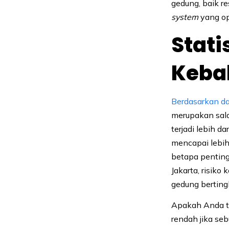
gedung, baik r
system
yang op
Stati
Keba
Berdasarkan d
merupakan sala
terjadi lebih d
mencapai lebih 
betapa penting
Jakarta, risik
gedung berting
Apakah Anda ta
rendah jika s