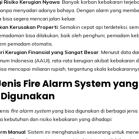
i Risiko Kerugian Nyawa
: Banyak korban kebakaran terjeba
anpa menyadari adanya bahaya. Dengan alarm yang member
a bisa segera mencari jalan keluar.
kan Kerusakan Properti
: Semakin cepat api terdeteksi, se
emadaman bisa dilakukan, baik oleh penghuni, pemadam keb
stem pemadam otomatis.
i Kerugian Finansial yang Sangat Besar
: Menurut data dar
um Indonesia (AAUI), rata-rata kerugian akibat kebakaran d
isa mencapai miliaran rupiah, tergantung skala kebakaranny
Jenis Fire Alarm System yang
Digunakan
jenis
fire alarm system
yang bisa digunakan di berbagai jeni
a kebutuhan dan risiko kebakaran yang dihadapi:
arm Manual
: Sistem ini mengharuskan seseorang untuk men