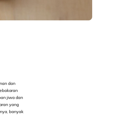
unan dan
kebakaran
ban jiwa dan
karan yang
gnya, banyak