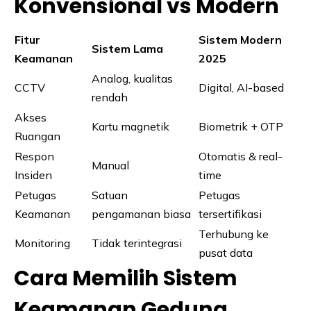
Konvensional vs Modern
Fitur
Sistem Modern
Sistem Lama
Keamanan
2025
Analog, kualitas
CCTV
Digital, AI-based
rendah
Akses
Kartu magnetik
Biometrik + OTP
Ruangan
Respon
Otomatis & real-
Manual
Insiden
time
Petugas
Satuan
Petugas
Keamanan
pengamanan biasa
tersertifikasi
Terhubung ke
Monitoring
Tidak terintegrasi
pusat data
Cara Memilih Sistem
Keamanan Gedung