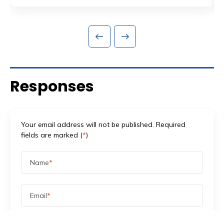
Read More
persiapan acara yang sering dianggap sekadar
formalitas administratif, padahal sebenarnya jadi salah
satu fondasi paling krusial: proses perizinan keramaian
dan perencanaan keamanan yang menyertainya.
Banyak promotor baru mengurus aspek keamanan
setelah venue […]
Responses
Your email address will not be published. Required
fields are marked (
*
)
Name
*
Email
*