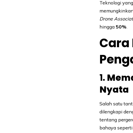
Teknologi yang
memungkinkan d
Drone Associat
hingga
50%
.
Cara
Peng
1.
Mema
Nyata
Salah satu tan
dilengkapi den
tentang perge
bahaya seperti