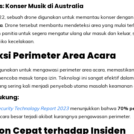
s: Konser Musik di Australia
2, sebuah drone digunakan untuk memantau konser dengan l
ta
. Drone tersebut membantu mendeteksi area yang mulai terl
anitia untuk segera mengatur ulang alur masuk dan keluar,
siko kecelakaan.
ksi Perimeter Area Acara
gunakan untuk mengawasi perimeter area acara, memastikan
mencoba masuk tanpa izin. Teknologi ini sangat efektif dal
ng sering kali menjadi penyebab utama masalah keamanan d
ukung:
curity Technology Report 2023
menunjukkan bahwa
70% p
acara besar terjadi akibat kurangnya pengawasan perimeter.
on Cepat terhadap Insiden