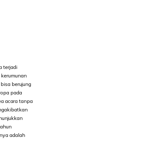
 terjadi
, kerumunan
 bisa berujung
Eropa pada
ea acara tanpa
engakibatkan
nunjukkan
tahun
inya adalah