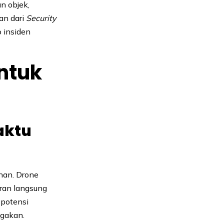
n objek,
an dari
Security
 insiden
ntuk
aktu
nan. Drone
ran langsung
 potensi
igakan.