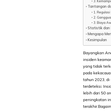
3. Kemampu
Tantangan d
1. Regulas
2. Ganggua
3. Biaya Aw
Statistik da
Mengapa Memi
Kesimpulan
Bayangkan Anda
insiden keama
yang tidak terk
pada kekacauan
tahun 2023, di
terdeteksi. In
lebih dari 50 o
peningkatan i
terakhir.Bagaim