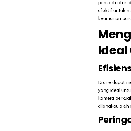
pemanfaatan dr
efektif untuk 
keamanan para
Meng
Idea
Efisie
Drone dapat me
yang ideal unt
kamera berkuali
dijangkau oleh
Pering