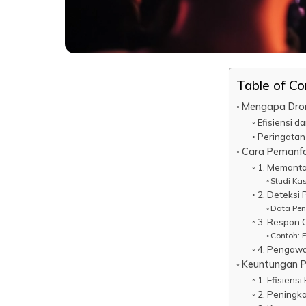
Table of C
Mengapa Dron
Efisiensi 
Peringatan
Cara Pemanf
1. Memanta
Studi Kas
2. Deteksi
Data Pe
3. Respon 
Contoh: 
4. Pengawa
Keuntungan 
1. Efisiensi
2. Peningk