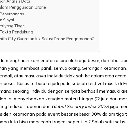
an Analisis Data
alam Penggunaan Drone
i Penerbangan
n Sinyal
al yang Tinggi
n Fakta Pendukung
lih City Guard untuk Solusi Drone Pengamanan?
 menghadiri konser atau acara olahraga besar, dan tiba-tiba
nan yang membuat panik semua orang. Serangan keamanan
endali, atau masuknya individu tidak sah ke dalam area acara
 besar. Kasus terbaru terjadi pada sebuah festival musik di 
 mana seorang individu dengan senjata berhasil memasuki ar
siden ini menyebabkan kerugian materi hingga $2 juta dan m
rang terluka. Laporan dari
Global Security Index 2023
juga me
nsiden keamanan pada event besar sebesar 30% dalam tiga 
ana kita bisa mencegah tragedi seperti ini? Salah satu solus