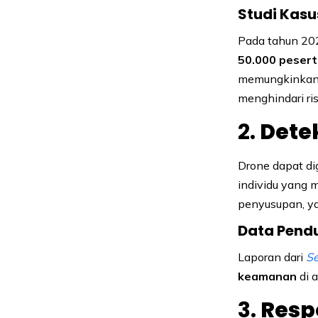
Studi Kasu
Pada tahun 202
50.000 peser
memungkinkan p
menghindari ri
2.
Dete
Drone dapat di
individu yang 
penyusupan, ya
Data Pend
Laporan dari
Se
keamanan
di 
3.
Resp