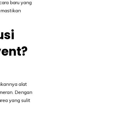
cara baru yang
emastikan
usi
vent?
ikannya alat
pameran. Dengan
rea yang sulit