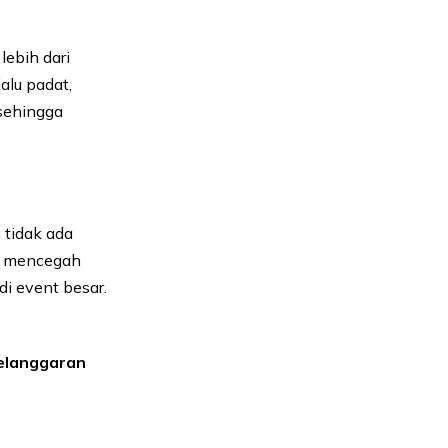
ebih dari
alu padat,
 sehingga
 tidak ada
am mencegah
i event besar.
elanggaran