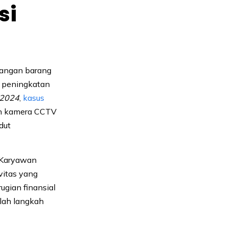
si
ilangan barang
n peningkatan
 2024
,
kasus
un kamera CCTV
dut
. Karyawan
vitas yang
rugian finansial
alah langkah