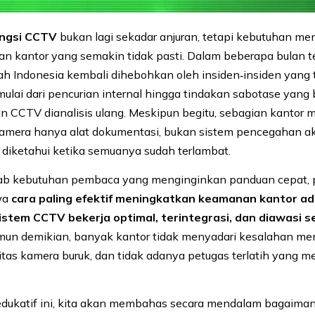
ungsi CCTV
bukan lagi sekadar anjuran, tetapi kebutuhan m
an kantor yang semakin tidak pasti. Dalam beberapa bulan te
ah Indonesia kembali dihebohkan oleh insiden‐insiden yang 
ulai dari pencurian internal hingga tindakan sabotase yang 
n CCTV dianalisis ulang. Meskipun begitu, sebagian kantor 
mera hanya alat dokumentasi, bukan sistem pencegahan akt
g diketahui ketika semuanya sudah terlambat.
b kebutuhan pembaca yang menginginkan panduan cepat, 
wa
cara paling efektif meningkatkan keamanan kantor ad
stem CCTV bekerja optimal, terintegrasi, dan diawasi s
mun demikian, banyak kantor tidak menyadari kesalahan men
alitas kamera buruk, dan tidak adanya petugas terlatih yang 
l edukatif ini, kita akan membahas secara mendalam bagaim