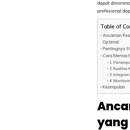
dapat diminima
profesional da
Table of C
Ancaman Keam
Optimal
Pentingnya S
Cara Memasti
1. Penempa
2. Kualita
3. Integra
4. Monitori
Kesimpulan
Anca
yang