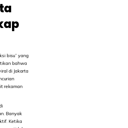
ta
kap
si bisu” yang
ktikan bahwa
ral di Jakarta
ncurian
dit rekaman
di
an. Banyak
if. Ketika