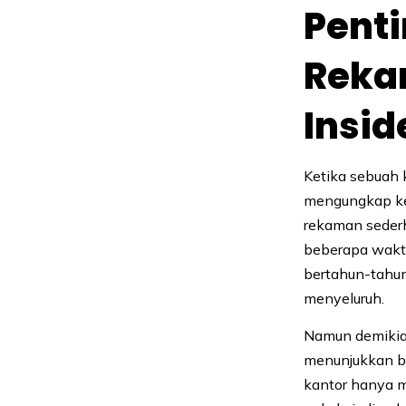
Penti
Reka
Insid
Ketika sebuah 
mengungkap keb
rekaman sederha
beberapa wakt
bertahun-tahun
menyeluruh.
Namun demikian
menunjukkan b
kantor hanya m