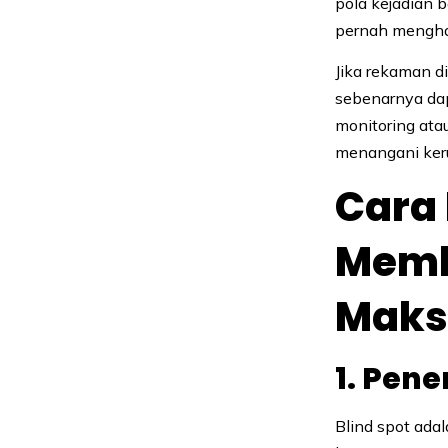
pola kejadian 
pernah menghas
Jika rekaman di
sebenarnya dap
monitoring ata
menangani keru
Cara
Memb
Maks
1. Pen
Blind spot ada