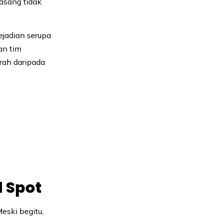
asang tidak
kejadian serupa
an tim
rah daripada
 Spot
eski begitu,