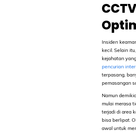
CCTV 
Opti
Insiden keaman
kecil. Selain 
kejahatan yang
pencurian inte
terpasang, ban
pemasangan sal
Namun demikian
mulai merasa t
terjadi di area
bisa berlipat.
awal untuk me