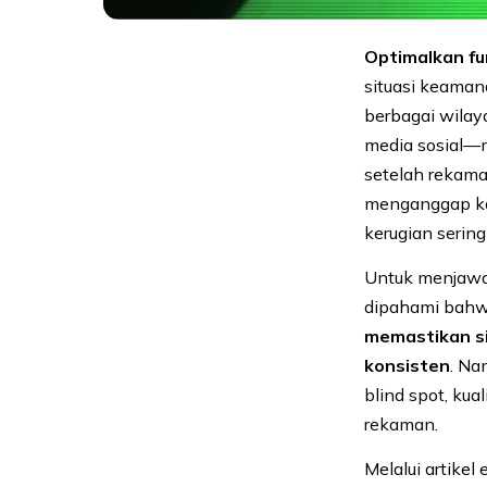
Optimalkan f
situasi keaman
berbagai wilay
media sosial—m
setelah rekama
menganggap ka
kerugian serin
Untuk menjawa
dipahami bah
memastikan si
konsisten
. Na
blind spot, ku
rekaman.
Melalui artike