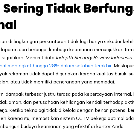
Sering Tidak Berfung
mal
an di lingkungan perkantoran tidak lagi hanya sekadar keh
itu, laporan dari berbagai lembaga keamanan menunjukkan tre
 signifikan. Menurut data
Indepth Security Review Indonesia
rnal meningkat hingga 28% dalam setahun terakhir
. Meskip
yak rekaman tidak dapat digunakan karena kualitas buruk, su
ah, atau tidak memiliki penerangan yang memadai.
, dampak terbesar justru terasa pada kepercayaan internal
idak aman, dan perusahaan kehilangan kendali terhadap akti
 kerja. Ketika teknologi tidak dikelola dengan benar, potensi ke
 Oleh karena itu, memastikan sistem CCTV bekerja optimal ad
mbangun budaya keamanan yang efektif di kantor Anda.