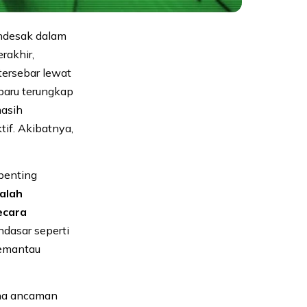
endesak dalam
rakhir,
tersebar lewat
baru terungkap
masih
if. Akibatnya,
penting
alah
ecara
dasar seperti
memantau
ana ancaman