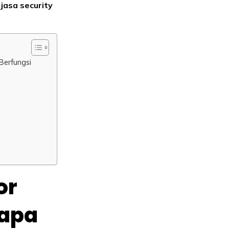
n
jasa security
erfungsi
or
gapa