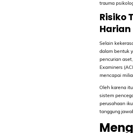
trauma psikolo
Risiko 
Harian
Selain kekeras
dalam bentuk y
pencurian aset,
Examiners (ACFE
mencapai milia
Oleh karena itu
sistem pencegah
perusahaan iku
tanggung jawa
Meng