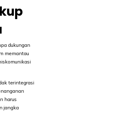
ukup
l
npa dukungan
lam memantau
 miskomunikasi
ak terintegrasi
 penanganan
n harus
n jangka