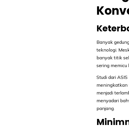
Konve
Keter
Banyak gedung
teknologi. Mes
banyak titik s
sering memicu k
Studi dari ASI
meningkatkan w
menjadi terla
menyadari bah
panjang.
Minimn