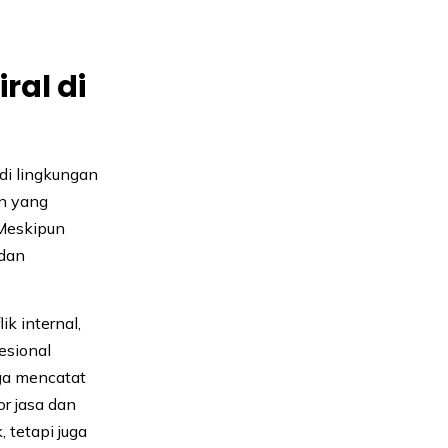
ral di
di lingkungan
an yang
 Meskipun
 dan
k internal,
esional
uga mencatat
or jasa dan
 tetapi juga