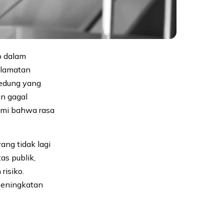
p dalam
elamatan
gedung yang
an gagal
ami bahwa rasa
ng tidak lagi
as publik,
risiko.
peningkatan