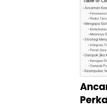
Table of C
Ancaman Kea
Fenomena K
Risiko Ters
Mengapa Sist
Keterbata
Minimnya S
Strategi Men
Integrasi 
Peran Jasa
Dampak Jika 
Kerugian Fi
Dampak Psi
Kesimpulan:
Anca
Perk