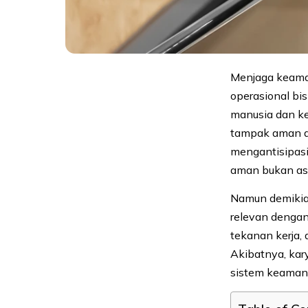
Menjaga keama
operasional b
manusia dan ke
tampak aman da
mengantisipasi
aman bukan asu
Namun demikia
relevan dengan
tekanan kerja,
Akibatnya, ka
sistem keaman