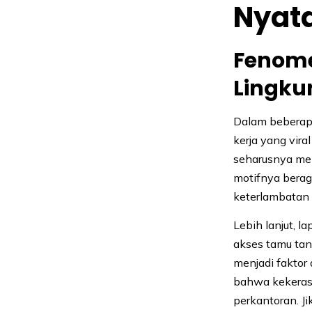
Nyat
Fenome
Lingku
Dalam beberapa
kerja yang vira
seharusnya men
motifnya bera
keterlambatan
Lebih lanjut, l
akses tamu tan
menjadi faktor 
bahwa kekerasa
perkantoran. Ji