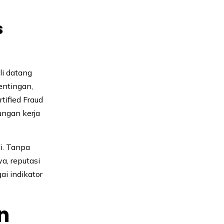
s
li datang
entingan,
tified Fraud
ungan kerja
di. Tanpa
a, reputasi
i indikator
n