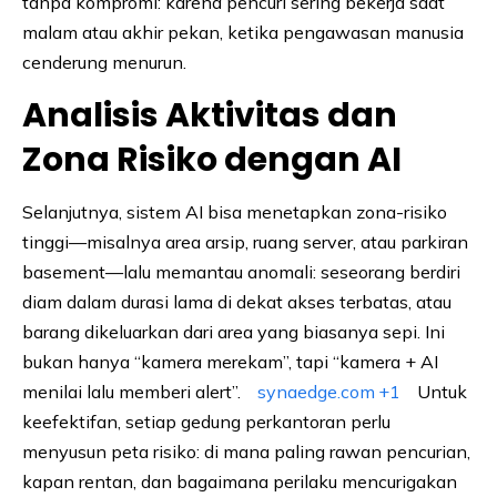
tanpa kompromi: karena pencuri sering bekerja saat
malam atau akhir pekan, ketika pengawasan manusia
cenderung menurun.
Analisis Aktivitas dan
Zona Risiko dengan AI
Selanjutnya, sistem AI bisa menetapkan zona-risiko
tinggi—misalnya area arsip, ruang server, atau parkiran
basement—lalu memantau anomali: seseorang berdiri
diam dalam durasi lama di dekat akses terbatas, atau
barang dikeluarkan dari area yang biasanya sepi. Ini
bukan hanya “kamera merekam”, tapi “kamera + AI
menilai lalu memberi alert”.
synaedge.com
+1
Untuk
keefektifan, setiap gedung perkantoran perlu
menyusun peta risiko: di mana paling rawan pencurian,
kapan rentan, dan bagaimana perilaku mencurigakan