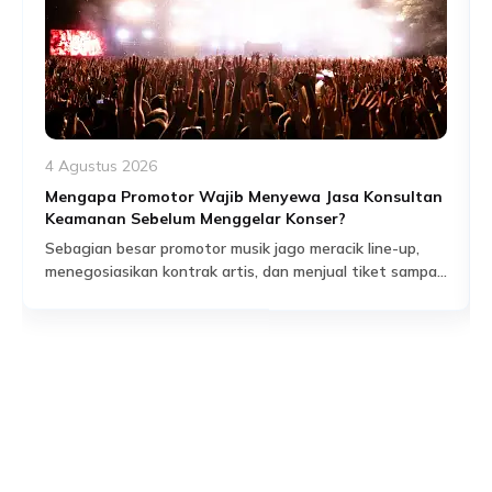
4 Agustus 2026
Mengapa Promotor Wajib Menyewa Jasa Konsultan
Keamanan Sebelum Menggelar Konser?
Sebagian besar promotor musik jago meracik line-up,
menegosiasikan kontrak artis, dan menjual tiket sampai
habis dalam hitungan jam. Tapi ada satu bagian dari
Read More
persiapan acara yang sering dianggap sekadar
formalitas administratif, padahal sebenarnya jadi salah
satu fondasi paling krusial: proses perizinan keramaian
dan perencanaan keamanan yang menyertainya.
Banyak promotor baru mengurus aspek keamanan
setelah venue […]
Responses