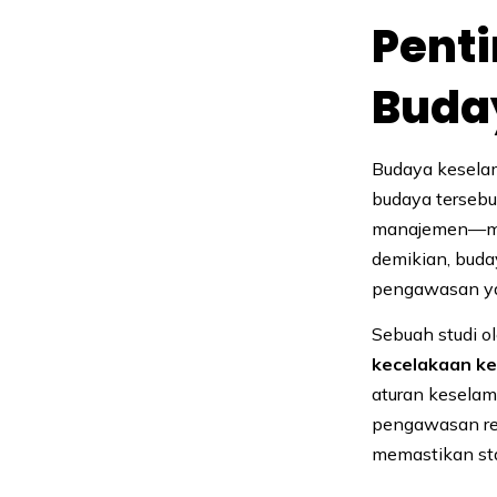
Pent
Buda
Budaya keselam
budaya tersebu
manajemen—mem
demikian, buda
pengawasan ya
Sebuah studi o
kecelakaan ker
aturan keselama
pengawasan rea
memastikan sta