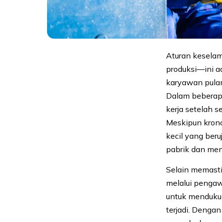
Aturan keselam
produksi—ini a
karyawan pulan
Dalam beberapa
kerja setelah 
Meskipun krono
kecil yang ber
pabrik dan men
Selain memast
melalui pengaw
untuk mendukung
terjadi. Denga