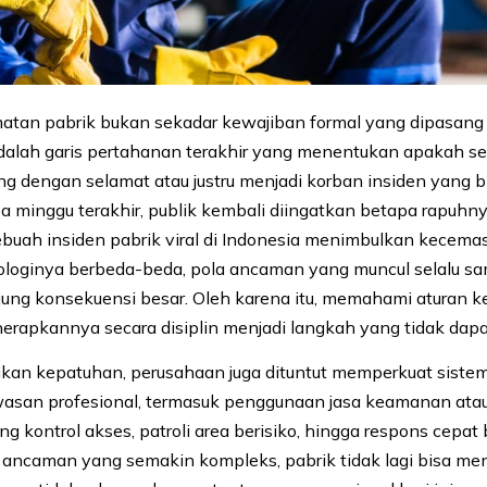
atan pabrik bukan sekadar kewajiban formal yang dipasang 
dalah garis pertahanan terakhir yang menentukan apakah s
g dengan selamat atau justru menjadi korban insiden yang b
 minggu terakhir, publik kembali diingatkan betapa rapuhn
sebuah insiden pabrik viral di Indonesia menimbulkan kecema
loginya berbeda-beda, pola ancaman yang muncul selalu sam
ujung konsekuensi besar. Oleh karena itu, memahami aturan 
erapkannya secara disiplin menjadi langkah yang tidak dapa
ikan kepatuhan, perusahaan juga dituntut memperkuat sist
asan profesional, termasuk penggunaan jasa keamanan atau 
 kontrol akses, patroli area berisiko, hingga respons cepat 
n ancaman yang semakin kompleks, pabrik tidak lagi bisa m