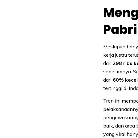
Meng
Pabri
Meskipun bany
kerja justru t
dari
298 ribu k
sebelumnya. Se
dari
60% kecel
tertinggi di Ind
Tren ini mempe
pelaksanaanny
pengawasannya
baik, dan area 
yang viral han