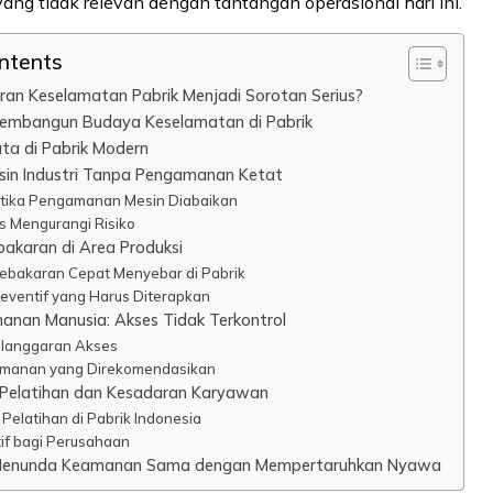
yang tidak relevan dengan tantangan operasional hari ini.
ontents
an Keselamatan Pabrik Menjadi Sorotan Serius?
embangun Budaya Keselamatan di Pabrik
a di Pabrik Modern
sin Industri Tanpa Pengamanan Ketat
tika Pengamanan Mesin Diabaikan
s Mengurangi Risiko
bakaran di Area Produksi
bakaran Cepat Menyebar di Pabrik
eventif yang Harus Diterapkan
manan Manusia: Akses Tidak Terkontrol
langgaran Akses
amanan yang Direkomendasikan
 Pelatihan dan Kesadaran Karyawan
Pelatihan di Pabrik Indonesia
tif bagi Perusahaan
 Menunda Keamanan Sama dengan Mempertaruhkan Nyawa