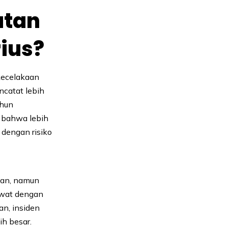
atan
rius?
kecelakaan
ncatat lebih
ahun
n bahwa lebih
 dengan risiko
nan, namun
awat dengan
an, insiden
ih besar.