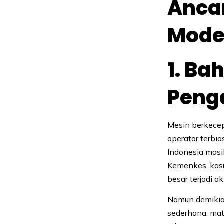
Anca
Mode
1. Ba
Peng
Mesin berkecep
operator terbia
Indonesia masi
Kemenkes, kasu
besar terjadi a
Namun demikia
sederhana: mat