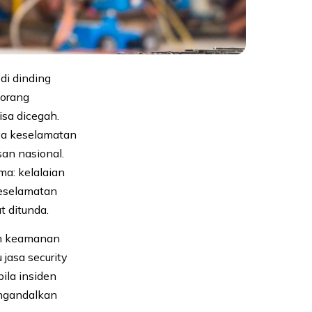
di dinding
eorang
isa dicegah.
ya keselamatan
san nasional.
a: kelalaian
keselamatan
t ditunda.
em keamanan
jasa security
bila insiden
engandalkan