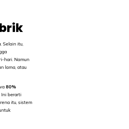
brik
Selain itu,
ngga
-hari. Namun
an lama, atau
hwa
80%
Ini berarti
rena itu, sistem
untuk