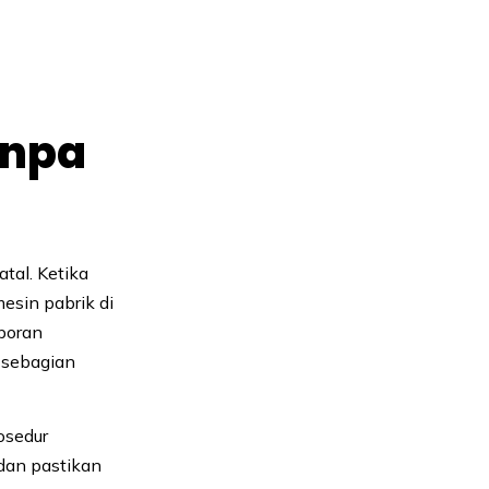
anpa
tal. Ketika
mesin pabrik di
aporan
 sebagian
osedur
dan pastikan