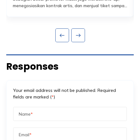
menegosiasikan kontrak artis, dan menjual tiket sampai
habis dalam hitungan jam. Tapi ada satu bagian dari
Read More
persiapan acara yang sering dianggap sekadar
formalitas administratif, padahal sebenarnya jadi salah
satu fondasi paling krusial: proses perizinan keramaian
dan perencanaan keamanan yang menyertainya.
Banyak promotor baru mengurus aspek keamanan
setelah venue […]
Responses
Your email address will not be published. Required
fields are marked (
*
)
Name
*
Email
*