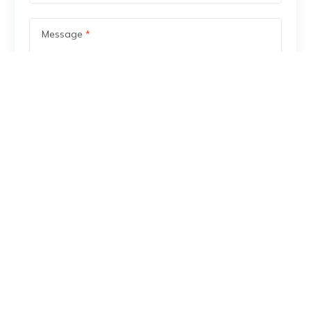
Message
*
Save my name, email, and website in this browser
for the next time I comment.