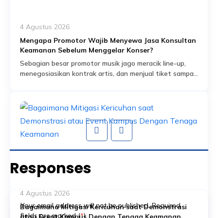
4 Agustus 2026
Mengapa Promotor Wajib Menyewa Jasa Konsultan
Keamanan Sebelum Menggelar Konser?
Sebagian besar promotor musik jago meracik line-up,
menegosiasikan kontrak artis, dan menjual tiket sampai
habis dalam hitungan jam. Tapi ada satu bagian dari
Read More
persiapan acara yang sering dianggap sekadar
formalitas administratif, padahal sebenarnya jadi salah
satu fondasi paling krusial: proses perizinan keramaian
dan perencanaan keamanan yang menyertainya.
Banyak promotor baru mengurus aspek keamanan
setelah venue […]
Responses
4 Agustus 2026
Your email address will not be published. Required
Bagaimana Mitigasi Kericuhan saat Demonstrasi
fields are marked (
*
)
atau Event Kampus Dengan Tenaga Keamanan