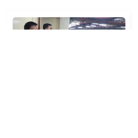
28 Juli 2026
7 Langkah Krusial Melindungi Aset Pusat
Perbelanjaan dari Ancaman Penjarahan
Rabu siang yang berjalan normal bisa berubah jadi
mimpi buruk bagi pengelola pusat perbelanjaan hanya
dalam hitungan jam. Pengunjung berhamburan, satu per
Read More
satu gerai buru-buru menurunkan rolling door, dan yang
tersisa keesokan harinya adalah etalase kosong serta
kerugian yang baru bisa dihitung setelah keadaan reda.
Ini bukan skenario berlebihan. Saat ketegangan sosial-