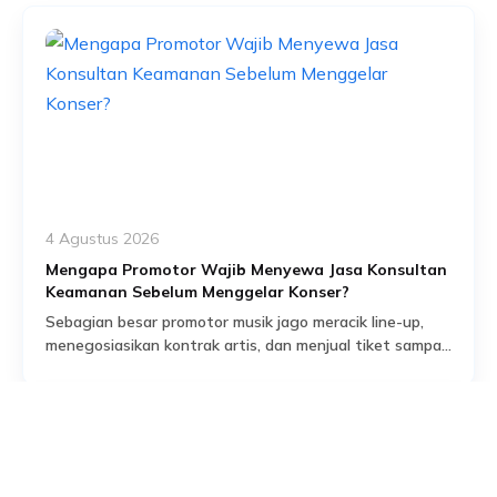
4 Agustus 2026
Mengapa Promotor Wajib Menyewa Jasa Konsultan
Keamanan Sebelum Menggelar Konser?
Sebagian besar promotor musik jago meracik line-up,
menegosiasikan kontrak artis, dan menjual tiket sampai
habis dalam hitungan jam. Tapi ada satu bagian dari
Read More
persiapan acara yang sering dianggap sekadar
formalitas administratif, padahal sebenarnya jadi salah
satu fondasi paling krusial: proses perizinan keramaian
dan perencanaan keamanan yang menyertainya.
Banyak promotor baru mengurus aspek keamanan