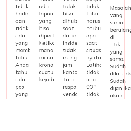
tidak
ada
tidak
tidak
Masala
hadir,
laporan
bisa
tahu
yang
dan
yang
dihubungi
harus
sama
tidak
bisa
saat
berbuat
berulan
ada
dipertanggungjawabkan
darurat.
apa
di
yang
Ketika
Insiden
saat
titik
memberi
manajemen
tidak
situasi
yang
tahu.
menanyakan
mengenal
nyata.
sama.
Anda
kronologi
jam
Latihan
Sudah
tahu
suatu
kantor.
tidak
dilapork
ada
kejadian
Tapi
ada.
Sudah
pos
respons
SOP
dijanjik
yang
vendor
tidak
akan
kosong
hanya
jelas.
diperbai
hanya
aktif
Tapi
setelah
Senin-
tiga
insiden
Jumat
bulan
terjadi