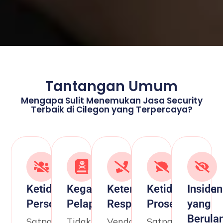
Tantangan Umum
Mengapa Sulit Menemukan Jasa Security
Terbaik di Cilegon yang Terpercaya?
Ketidakhadiran
Kegagalan
Keterlambatan
Ketidaksiapan
Insiden
Personel
Pelaporan
Respons
Prosedur
yang
Berula
Satpam
Tidak
Vendor
Satpam